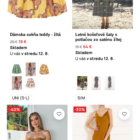
Dámska sukňa teddy - žltá
Letné košeľové šaty s
potlačou zo saténu žltej
18 €
25 €
64 €
91 €
Skladem
Skladem
U vás
v stredu
12. 8.
U vás
v stredu
12. 8.
UNI (S-L)
S/M
-40%
-30%