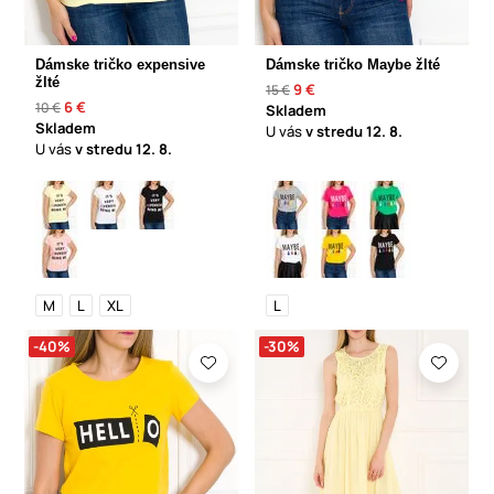
Dámske tričko expensive
Dámske tričko Maybe žlté
žlté
9 €
15 €
6 €
10 €
Skladem
Skladem
U vás
v stredu
12. 8.
U vás
v stredu
12. 8.
M
L
XL
L
-40%
-30%