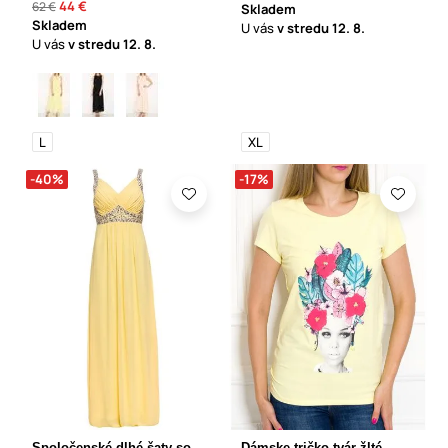
44 €
62 €
Skladem
Skladem
U vás
v stredu
12. 8.
U vás
v stredu
12. 8.
L
XL
-40%
-17%
Spoločenské dlhé šaty so
Dámske tričko tvár žlté