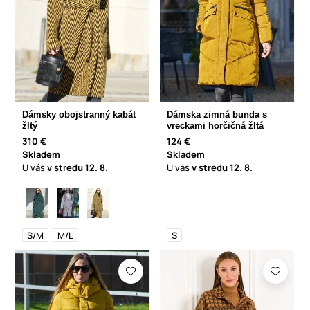
Dámsky obojstranný kabát
Dámska zimná bunda s
žltý
vreckami horčičná žltá
310 €
124 €
Skladem
Skladem
U vás
v stredu
12. 8.
U vás
v stredu
12. 8.
S/M
M/L
S