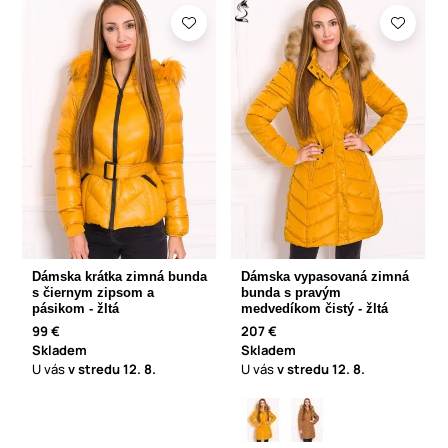
Dámska krátka zimná bunda
Dámska vypasovaná zimná
s čiernym zipsom a
bunda s pravým
pásikom - žltá
medvedíkom čistý - žltá
99 €
207 €
Skladem
Skladem
U vás
v stredu
12. 8.
U vás
v stredu
12. 8.