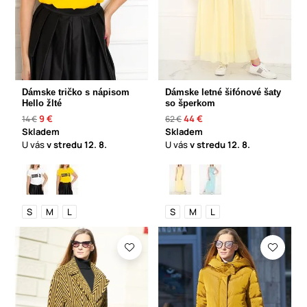
Dámske tričko s nápisom
Dámske letné šifónové šaty
Hello žlté
so šperkom
9 €
44 €
14 €
62 €
Skladem
Skladem
U vás
v stredu
12. 8.
U vás
v stredu
12. 8.
S
M
L
S
M
L