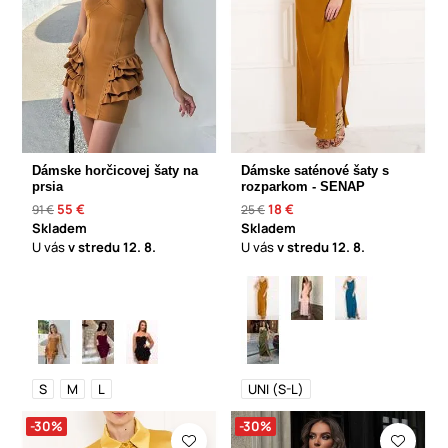
Dámske horčicovej šaty na
Dámske saténové šaty s
prsia
rozparkom - SENAP
55 €
18 €
91 €
25 €
Skladem
Skladem
U vás
v stredu
12. 8.
U vás
v stredu
12. 8.
S
M
L
UNI (S-L)
-30%
-30%