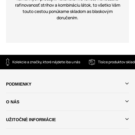
rafinovanosť strihov a kombináciu látok, to všetko Vám
touto cestou ponúkame skladom as blaskovým
doručením.
Kolekcie a značky, ktoré nájdete iba u nás
Tisíce produktov skla
PODMIENKY
O NÁS
UŽITOČNÉ INFORMÁCIE