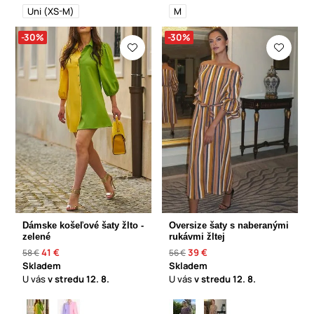
Uni (XS-M)
M
-30%
-30%
Dámske košeľové šaty žlto -
Oversize šaty s naberanými
zelené
rukávmi žltej
41 €
39 €
58 €
56 €
Skladem
Skladem
U vás
v stredu
12. 8.
U vás
v stredu
12. 8.