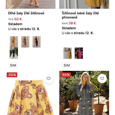
Dlhé šaty žlté šifónové
Šifónové letné šaty žlté
plisované
50 €
71 €
38 €
54 €
Skladem
Skladem
U vás
v stredu
12. 8.
U vás
v stredu
12. 8.
S/M
S/M
-30%
-30%