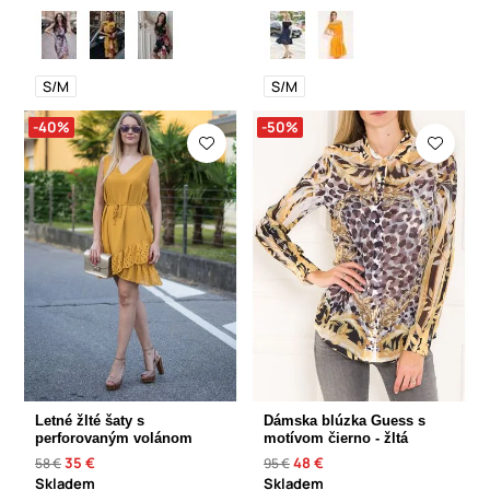
S/M
S/M
-40%
-50%
Letné žlté šaty s
Dámska blúzka Guess s
perforovaným volánom
motívom čierno - žltá
35 €
48 €
58 €
95 €
Skladem
Skladem