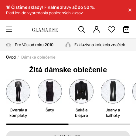
🚨 Čistíme sklady! Finálne zľavy až do 50 %.
Platí len do vypredania posledných kusov.
Pre Vás od roku 2010
Exkluzívna kolekcia značiek
Úvod
Dámske oblečenie
Žltá dámske oblečenie
Overaly a
Šaty
Saká a
Jeany a
komplety
blejzre
kalhoty