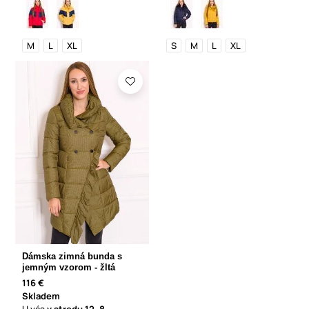
M
L
XL
S
M
L
XL
Dámska zimná bunda s
jemným vzorom - žltá
116 €
Skladem
U vás
v stredu
12. 8.