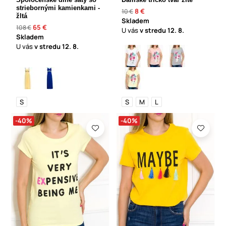
striebornými kamienkami -
8 €
10 €
žltá
Skladem
65 €
108 €
U vás
v stredu
12. 8.
Skladem
U vás
v stredu
12. 8.
S
S
M
L
-40%
-40%