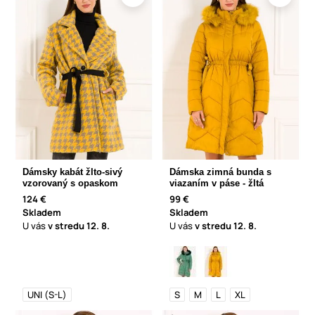
Dámsky kabát žlto-sivý
Dámska zimná bunda s
vzorovaný s opaskom
viazaním v páse - žltá
124 €
99 €
Skladem
Skladem
U vás
v stredu
12. 8.
U vás
v stredu
12. 8.
UNI (S-L)
S
M
L
XL