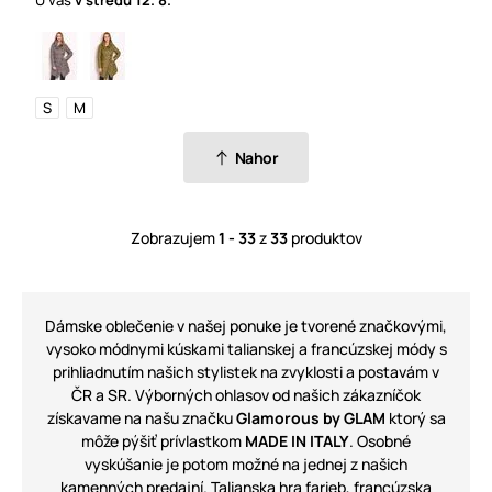
S
M
Nahor
Zobrazujem
1 - 33
z
33
produktov
Dámske oblečenie v našej ponuke je tvorené značkovými,
vysoko módnymi kúskami talianskej a francúzskej módy s
prihliadnutím našich stylistek na zvyklosti a postavám v
ČR a SR. Výborných ohlasov od našich zákazníčok
získavame na našu značku
Glamorous by GLAM
ktorý sa
môže pýšiť prívlastkom
MADE IN ITALY
. Osobné
vyskúšanie je potom možné na jednej z našich
kamenných predajní. Talianska hra farieb, francúzska