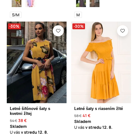
S/M
M
-30%
-30%
Letné šifónové šaty s
Letné šaty s riasením žlté
kvetmi žltej
41 €
58 €
38 €
54 €
Skladem
Skladem
U vás
v stredu
12. 8.
U vás
v stredu
12. 8.