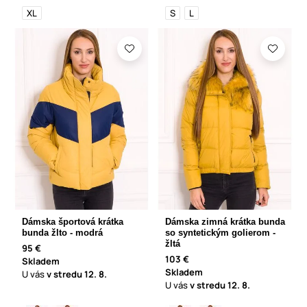
XL
S
L
Dámska športová krátka
Dámska zimná krátka bunda
bunda žlto - modrá
so syntetickým golierom -
žltá
95 €
103 €
Skladem
Skladem
U vás
v stredu
12. 8.
U vás
v stredu
12. 8.