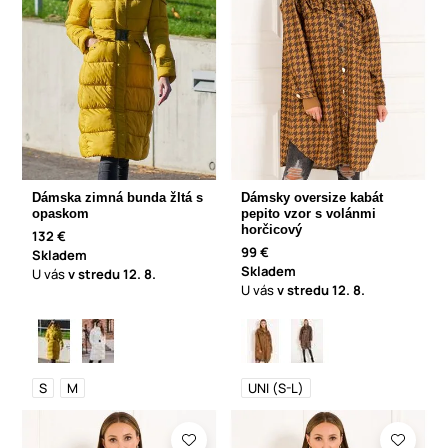
Dámska zimná bunda žltá s
Dámsky oversize kabát
opaskom
pepito vzor s volánmi
horčicový
132 €
99 €
Skladem
Skladem
U vás
v stredu
12. 8.
U vás
v stredu
12. 8.
S
M
UNI (S-L)