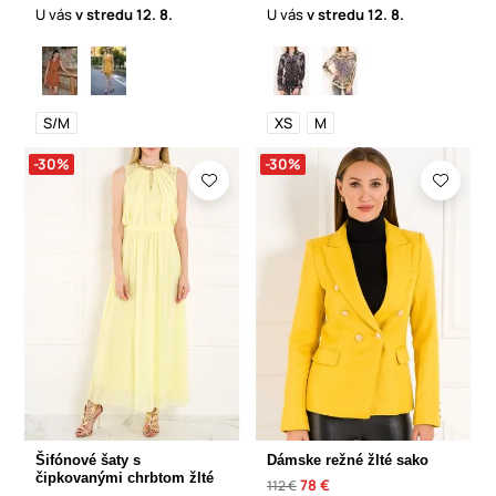
U vás
v stredu
12. 8.
U vás
v stredu
12. 8.
S/M
XS
M
-30%
-30%
Šifónové šaty s
Dámske režné žlté sako
čipkovanými chrbtom žlté
78 €
112 €