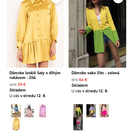
Dámske lesklé šaty s dlhým
Dámske sako žlto - zelená
rukávom - žltá
64 €
91 €
29 €
42 €
Skladem
Skladem
U vás
v stredu
12. 8.
U vás
v stredu
12. 8.