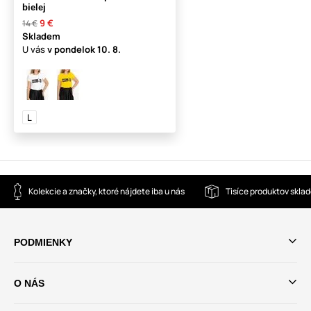
bielej
9 €
14 €
Skladem
U vás
v pondelok
10. 8.
L
Kolekcie a značky, ktoré nájdete iba u nás
Tisíce produktov skla
PODMIENKY
O NÁS