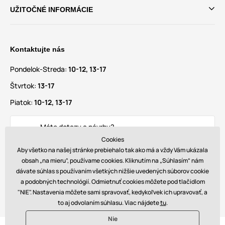
UŽITOČNÉ INFORMÁCIE
Kontaktujte nás
Pondelok-Streda:
10-12, 13-17
Štvrtok:
13-17
Piatok:
10-12, 13-17
Máte dotazy a návrhy?
info@glamadise.sk
Cookies
Aby všetko na našej stránke prebiehalo tak ako má a vždy Vám ukázala
obsah „na mieru”, používame cookies. Kliknutím na „Súhlasím“ nám
Nájdete nás tiež na
dávate súhlas s používaním všetkých nižšie uvedených súborov cookie
a podobných technológií. Odmietnuť cookies môžete pod tlačidlom
"NIE". Nastavenia môžete sami spravovať, kedykoľvek ich upravovať, a
to aj odvolaním súhlasu. Viac nájdete
tu
.
Nie