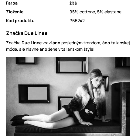
Farba
žltá
Zloženie
95% cottone, 5% elastane
Kód produktu
P65242
Značka Due Linee
Značka
Due Linee
vraví
áno
posledným trendom,
áno
talianskej
móde, ale hlavne
áno
žene v talianskom štýle!