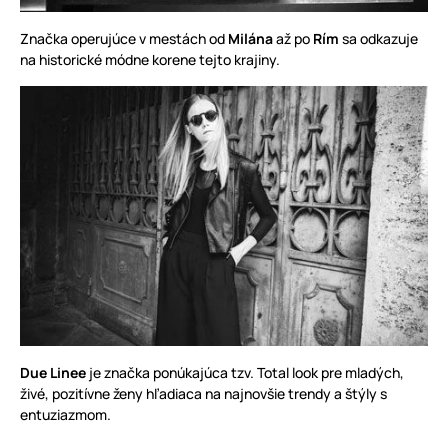
Značka operujúce v mestách od
Milána
až po
Rím
sa odkazuje
na historické módne korene tejto krajiny.
Due Linee
je značka ponúkajúca tzv. Total look pre mladých,
živé, pozitívne ženy hľadiaca na najnovšie trendy a štýly s
entuziazmom.