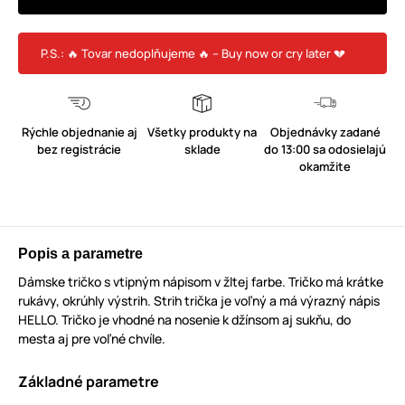
P.S.: 🔥 Tovar nedoplňujeme 🔥 – Buy now or cry later 💔
Rýchle objednanie aj
Všetky produkty na
Objednávky zadané
bez registrácie
sklade
do 13:00 sa odosielajú
okamžite
Popis a parametre
Dámske tričko s vtipným nápisom v žltej farbe. Tričko má krátke
rukávy, okrúhly výstrih. Strih trička je voľný a má výrazný nápis
HELLO. Tričko je vhodné na nosenie k džínsom aj sukňu, do
mesta aj pre voľné chvíle.
Základné parametre