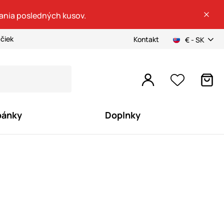
dania posledných kusov.
ačiek
Kontakt
€ - SK
pánky
Doplnky