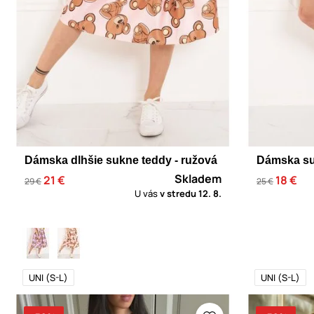
Dámska dlhšie sukne teddy - ružová
Dámska su
Skladem
21 €
18 €
29 €
25 €
U vás
v stredu
12. 8.
UNI (S-L)
UNI (S-L)