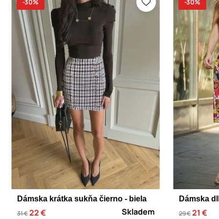
-30%
-30%
Dámska krátka sukňa čierno - biela
Dámska dl
Skladem
22 €
21 €
31 €
29 €