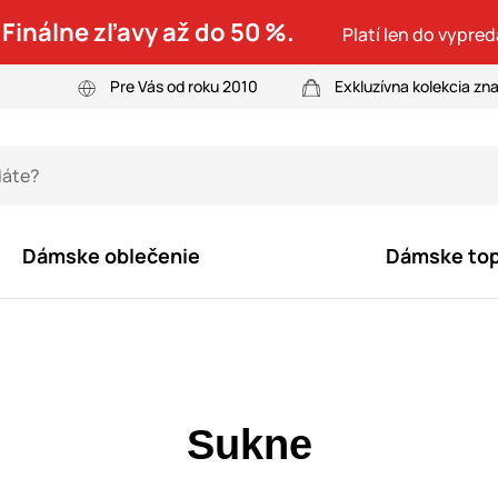
 Finálne zľavy až do 50 %.
Platí len do vypre
Pre Vás od roku 2010
Exkluzívna kolekcia zn
Dámske oblečenie
Dámske to
Sukne