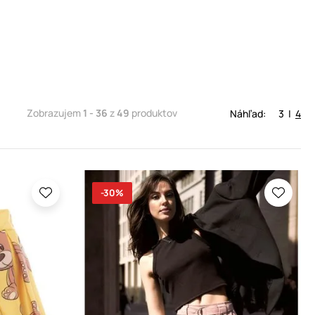
Zobrazujem
1 - 36
z
49
produktov
Náhľad:
3
|
4
-30%