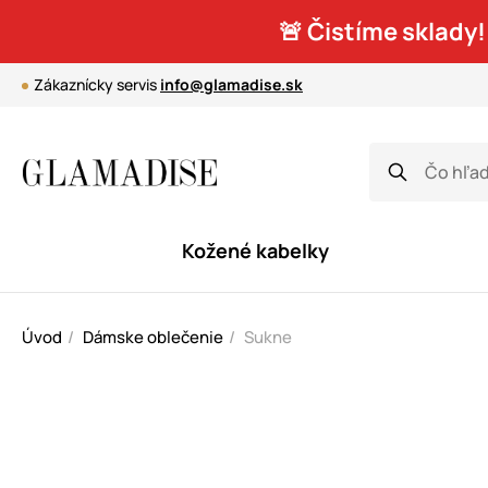
🚨 Čistíme sklady!
Zákaznícky servis
info@glamadise.sk
Kožené kabelky
Úvod
Dámske oblečenie
Sukne