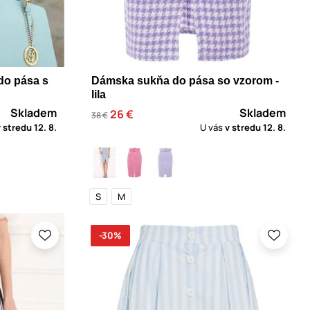
do pása s
Dámska sukňa do pása so vzorom -
lila
Skladem
Skladem
26 €
38 €
v stredu
12. 8.
U vás
v stredu
12. 8.
S
M
-30%