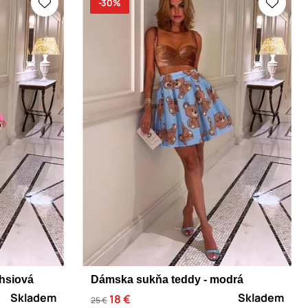
-30%
hsiová
Dámska sukňa teddy - modrá
Skladem
Skladem
18 €
25 €