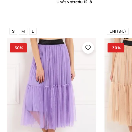
U vás
v stredu
12. 8.
S
M
L
UNI (S-L)
-30%
-30%