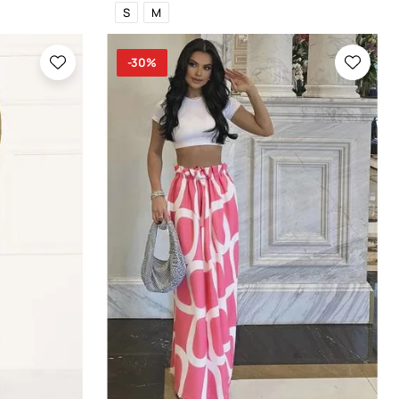
S
M
-30%