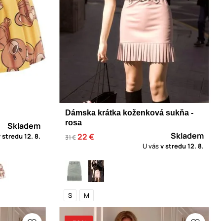
Dámska krátka koženková sukňa -
rosa
Skladem
Skladem
22 €
v stredu
12. 8.
31 €
U vás
v stredu
12. 8.
S
M