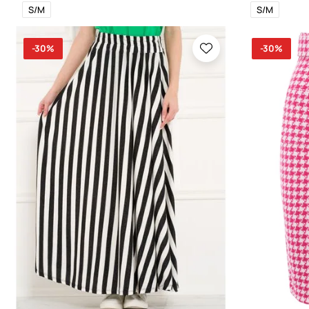
S/M
S/M
-30%
-30%