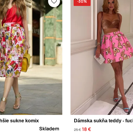
-30%
hšie sukne komix
Dámska sukňa teddy - fuc
Skladem
18 €
25 €