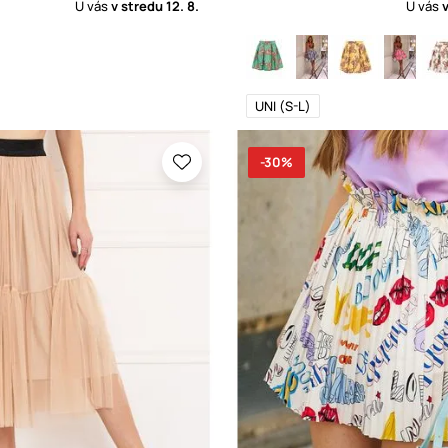
U vás
v stredu
12. 8.
U vás
UNI (S-L)
-30%