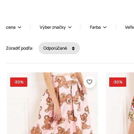
cena
Výber značky
Farba
Veľk
Zoradiť podľa:
Odporúčané
-30%
-30%