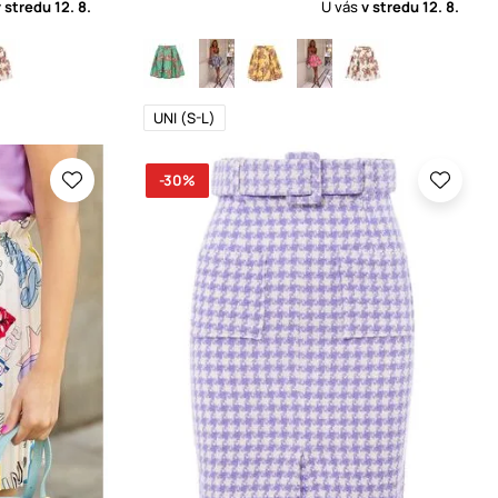
v stredu
12. 8.
U vás
v stredu
12. 8.
UNI (S-L)
-30%