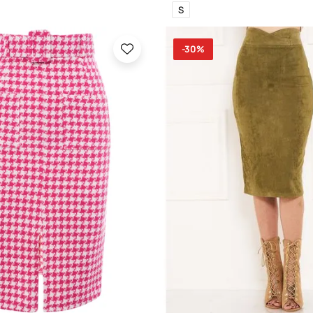
S
-30%