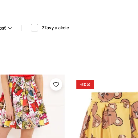
Zľavy a akcie
osť
-30%