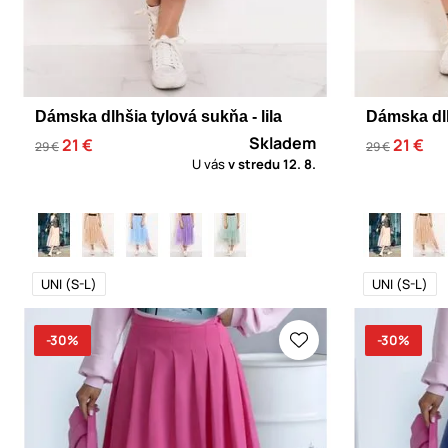
Dámska dlhšia tylová sukňa - lila
Dámska dlh
Skladem
21 €
21 €
29 €
29 €
U vás
v stredu
12. 8.
UNI (S-L)
UNI (S-L)
-30%
-30%