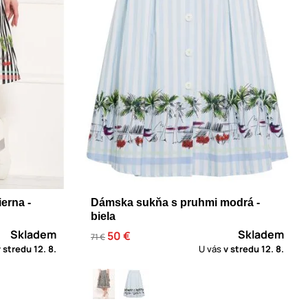
erna -
Dámska sukňa s pruhmi modrá -
biela
Skladem
Skladem
50 €
71 €
v stredu
12. 8.
U vás
v stredu
12. 8.