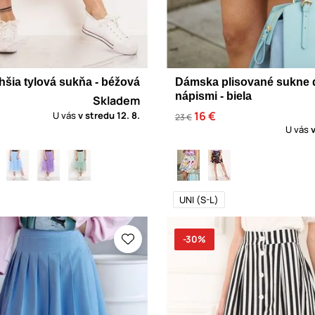
šia tylová sukňa - béžová
Dámska plisované sukne 
nápismi - biela
Skladem
16 €
U vás
v stredu
12. 8.
23 €
U vás
UNI (S-L)
-30%