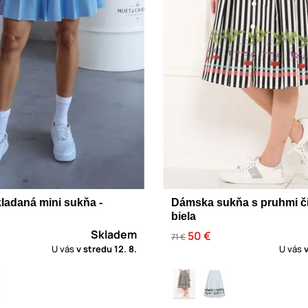
ladaná mini sukňa -
Dámska sukňa s pruhmi či
biela
Skladem
50 €
71 €
U vás
v stredu
12. 8.
U vás