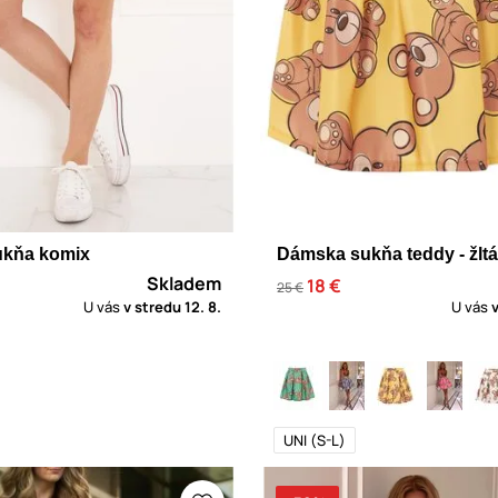
kňa komix
Dámska sukňa teddy - žltá
Skladem
18 €
25 €
U vás
v stredu
12. 8.
U vás
UNI (S-L)