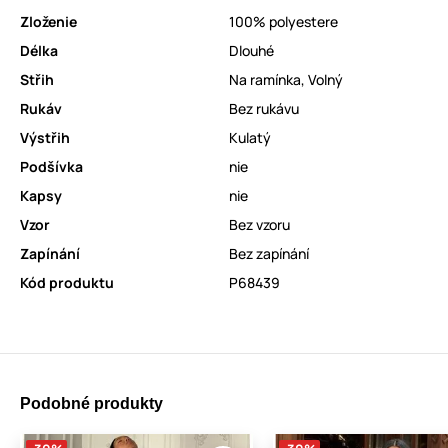
Zloženie
100% polyestere
Délka
Dlouhé
Střih
Na ramínka
,
Volný
Rukáv
Bez rukávu
Výstřih
Kulatý
Podšívka
nie
Kapsy
nie
Vzor
Bez vzoru
Zapínání
Bez zapínání
Kód produktu
P68439
Podobné produkty