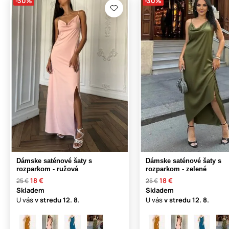
-30%
-30%
Dámske saténové šaty s
Dámske saténové šaty s
rozparkom - ružová
rozparkom - zelené
18 €
18 €
25 €
25 €
Skladem
Skladem
U vás
v stredu
12. 8.
U vás
v stredu
12. 8.