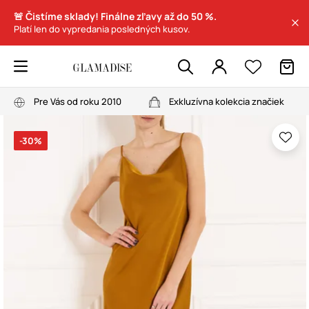
🚨 Čistíme sklady! Finálne zľavy až do 50 %.
Platí len do vypredania posledných kusov.
Pre Vás od roku 2010
Exkluzívna kolekcia značiek
-30%