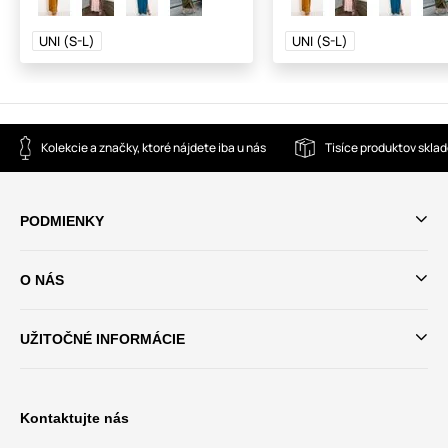
UNI (S-L)
UNI (S-L)
Kolekcie a značky, ktoré nájdete iba u nás
Tisíce produktov skla
PODMIENKY
O NÁS
UŽITOČNÉ INFORMÁCIE
Kontaktujte nás