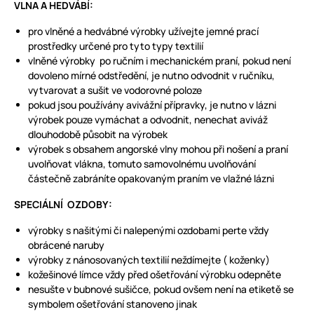
VLNA A HEDVÁBÍ:
pro vlněné a hedvábné výrobky užívejte jemné prací
prostředky určené pro tyto typy textilií
vlněné výrobky po ručním i mechanickém praní, pokud není
dovoleno mírné odstředění, je nutno odvodnit v ručníku,
vytvarovat a sušit ve vodorovné poloze
pokud jsou používány avivážní přípravky, je nutno v lázni
výrobek pouze vymáchat a odvodnit, nenechat aviváž
dlouhodobě působit na výrobek
výrobek s obsahem angorské vlny mohou při nošení a praní
uvolňovat vlákna, tomuto samovolnému uvolňování
částečně zabráníte opakovaným praním ve vlažné lázni
SPECIÁLNÍ OZDOBY:
výrobky s našitými či nalepenými ozdobami perte vždy
obrácené naruby
výrobky z nánosovaných textilií neždímejte ( koženky)
kožešinové límce vždy před ošetřování výrobku odepněte
nesušte v bubnové sušičce, pokud ovšem není na etiketě se
symbolem ošetřování stanoveno jinak