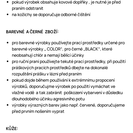
pokud výrobek obsahuje kovové doplňky , je nutné je před
praním odstranit
na kožichy se doporučuje odborné čištění
BAREVNÉ A ČERNÉ ZBOŽÍ:
pro barevné výrobky používejte prací prostředky určené pro
barevné výrobky „ COLOR“, pro černé „BLACK“, které
neobsahují chlór a nemají bělící účinky
pro ruční praní používejte tekuté prací prostředky, při použití
práškových pracích prostředků dbejte na dokonalé
rozpuštění prášku v lázni před praním
pokud dojde během používání k extrémnímu propocení
výrobků, doporučujme výrobek po použití vymáchat ve
vlažné vodě a tak zabránit poškození vybarvení v důsledku
dlouhodobého účinku agresivního potu
výrobky výrazných barev jako např. červené, doporučujeme
před prvním nošením vyprat
KŮŽE: