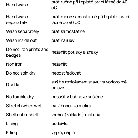
prát ručně při teplotě prací lázně do 40
Hand wash
oC
Hand wash
prát ručně samostatně při teplotě prací
separately
lázně do 40 oC
Wash separately
prát samostatně
Wash inside out
prát naruby
Do not iron prints and
nežehlit potisky a znaky
badges
Non iron
nežehlit
Do not spin dry
neodstřeďovat
sušit v rozloženém stavu ve vodorovné
Dry flat
poloze
No tumble dry
nesušit v bubnové sušičce
Stretch when wet
natáhnout za mokra
Shell,outer shell
vrchní (základní) materiál
Lining
podšívka
Filling
výplň, náplň