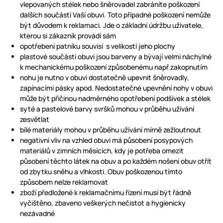
vlepovaných stélek nebo šněrovadel zabráníte poškození
dalších součástí Vaší obuvi. Toto případné poškození nemůže
být důvodem k reklamaci. Jde o základní údržbu uživatele,
kterou si zákazník provádí sám
opotřebení patníku souvisí s velikostí jeho plochy
plastové součásti obuvi jsou barveny a bývají velmi náchylné
k mechanickému poškození způsobenému např.zakopnutím
nohu je nutno v obuvi dostatečně upevnit šněrovadly,
zapínacími pásky apod. Nedostatečné upevnění nohy v obuvi
může být příčinou nadměrného opotřebení podšívek a stélek
syté a pastelové barvy svršků mohou v průběhu užívání
zesvětlat
bílé materiály mohou v průběhu užívání mírně zežloutnout
negativní vliv na vzhled obuvi má působení posypových
materiálů v zimních měsících, kdy je potřeba omezit
působení těchto látek na obuv a po každém nošení obuv otřít
od zbytku sněhu a vlhkosti. Obuv poškozenou tímto
způsobem nelze reklamovat
zboží předložené k reklamačnímu řízení musí být řádně
vyčištěno, zbaveno veškerých nečistot a hygienicky
nezávadné