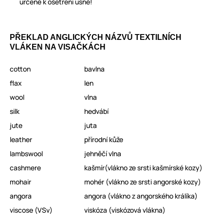
určené k ošetření usně!
PŘEKLAD ANGLICKÝCH NÁZVŮ TEXTILNÍCH
VLÁKEN NA VISAČKÁCH
cotton
bavlna
flax
len
wool
vlna
silk
hedvábí
jute
juta
leather
přírodní kůže
lambswool
jehněčí vlna
cashmere
kašmír(vlákno ze srsti kašmírské kozy)
mohair
mohér (vlákno ze srsti angorské kozy)
angora
angora (vlákno z angorského králíka)
viscose (VSv)
viskóza (viskózová vlákna)