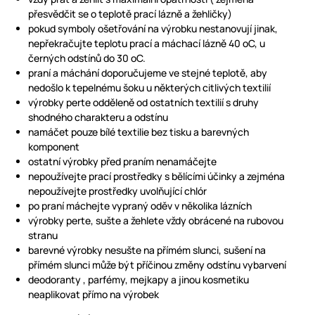
přesvědčit se o teplotě prací lázně a žehličky)
pokud symboly ošetřování na výrobku nestanovují jinak,
nepřekračujte teplotu prací a máchací lázně 40 oC, u
černých odstínů do 30 oC.
praní a máchání doporučujeme ve stejné teplotě, aby
nedošlo k tepelnému šoku u některých citlivých textilií
výrobky perte odděleně od ostatních textilií s druhy
shodného charakteru a odstínu
namáčet pouze bílé textilie bez tisku a barevných
komponent
ostatní výrobky před praním nenamáčejte
nepoužívejte prací prostředky s bělícími účinky a zejména
nepoužívejte prostředky uvolňující chlór
po praní máchejte vypraný oděv v několika lázních
výrobky perte, sušte a žehlete vždy obrácené na rubovou
stranu
barevné výrobky nesušte na přímém slunci, sušení na
přímém slunci může být příčinou změny odstínu vybarvení
deodoranty , parfémy, mejkapy a jinou kosmetiku
neaplikovat přímo na výrobek