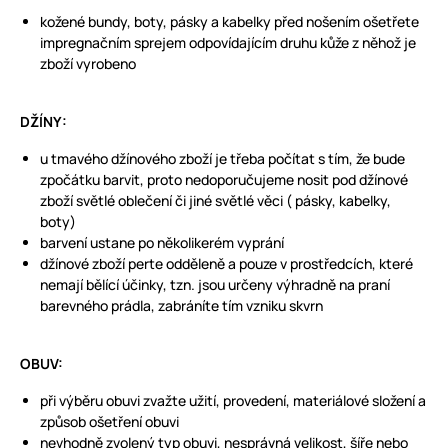
kožené bundy, boty, pásky a kabelky před nošením ošetřete
impregnačním sprejem odpovídajícím druhu kůže z něhož je
zboží vyrobeno
DŽÍNY:
u tmavého džínového zboží je třeba počítat s tím, že bude
zpočátku barvit, proto nedoporučujeme nosit pod džínové
zboží světlé oblečení či jiné světlé věci ( pásky, kabelky,
boty)
barvení ustane po několikerém vyprání
džínové zboží perte odděleně a pouze v prostředcích, které
nemají bělící účinky, tzn. jsou určeny výhradně na praní
barevného prádla, zabráníte tím vzniku skvrn
OBUV:
při výběru obuvi zvažte užití, provedení, materiálové složení a
způsob ošetření obuvi
nevhodně zvolený typ obuvi, nesprávná velikost, šíře nebo