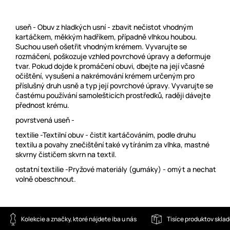
useň - Obuv z hladkých usní - zbavit nečistot vhodným
kartáčkem, měkkým hadříkem, případně vlhkou houbou.
Suchou useň ošetřit vhodným krémem. Vyvarujte se
rozmáčení, poškozuje vzhled povrchové úpravy a deformuje
tvar. Pokud dojde k promáčení obuvi, dbejte na její včasné
očištění, vysušení a nakrémování krémem určeným pro
příslušný druh usně a typ její povrchové úpravy. Vyvarujte se
častému používání samolešticích prostředků, raději dávejte
přednost krému.
povrstvená useň -
textilie -Textilní obuv - čistit kartáčováním, podle druhu
textilu a povahy znečištění také vytíráním za vlhka, mastné
skvrny čističem skvrn na textil.
ostatní textilie -Pryžové materiály (gumáky) - omýt a nechat
volně obeschnout.
Kolekcie a značky, ktoré nájdete iba u nás
Tisíce produktov skla