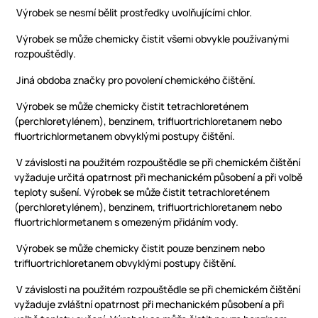
Výrobek se nesmí bělit prostředky uvolňujícími chlor.
Výrobek se může chemicky čistit všemi obvykle používanými
rozpouštědly.
Jiná obdoba značky pro povolení chemického čištění.
Výrobek se může chemicky čistit tetrachloreténem
(perchloretylénem), benzinem, trifluortrichloretanem nebo
fluortrichlormetanem obvyklými postupy čištění.
V závislosti na použitém rozpouštědle se při chemickém čištění
vyžaduje určitá opatrnost při mechanickém působení a při volbě
teploty sušení. Výrobek se může čistit tetrachloreténem
(perchloretylénem), benzinem, trifluortrichloretanem nebo
fluortrichlormetanem s omezeným přidáním vody.
Výrobek se může chemicky čistit pouze benzinem nebo
trifluortrichloretanem obvyklými postupy čištění.
V závislosti na použitém rozpouštědle se při chemickém čištění
vyžaduje zvláštní opatrnost při mechanickém působení a při