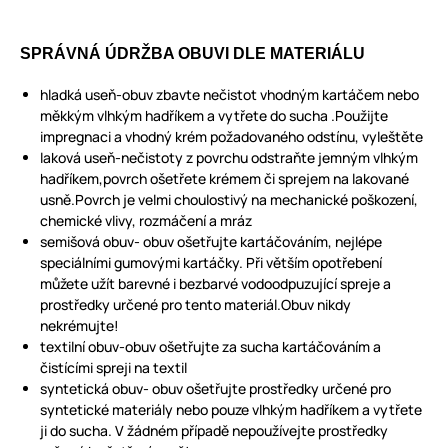
SPRÁVNÁ ÚDRŽBA OBUVI DLE MATERIÁLU
hladká useň-obuv zbavte nečistot vhodným kartáčem nebo
měkkým vlhkým hadříkem a vytřete do sucha .Použijte
impregnaci a vhodný krém požadovaného odstínu, vyleštěte
laková useň-nečistoty z povrchu odstraňte jemným vlhkým
hadříkem,povrch ošetřete krémem či sprejem na lakované
usně.Povrch je velmi choulostivý na mechanické poškození,
chemické vlivy, rozmáčení a mráz
semišová obuv- obuv ošetřujte kartáčováním, nejlépe
speciálními gumovými kartáčky. Při větším opotřebení
můžete užít barevné i bezbarvé vodoodpuzující spreje a
prostředky určené pro tento materiál.Obuv nikdy
nekrémujte!
textilní obuv-obuv ošetřujte za sucha kartáčováním a
čistícími spreji na textil
syntetická obuv- obuv ošetřujte prostředky určené pro
syntetické materiály nebo pouze vlhkým hadříkem a vytřete
ji do sucha. V žádném případě nepoužívejte prostředky