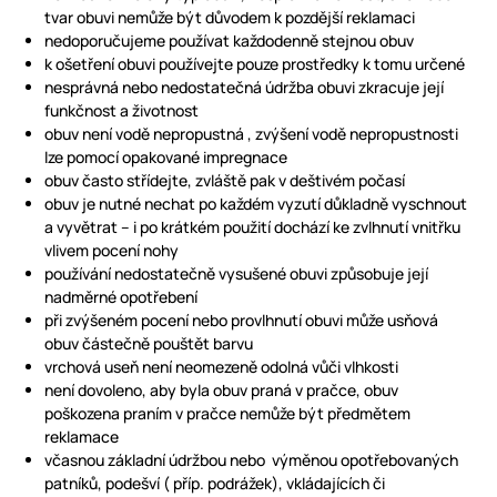
tvar obuvi nemůže být důvodem k pozdější reklamaci
nedoporučujeme používat každodenně stejnou obuv
k ošetření obuvi používejte pouze prostředky k tomu určené
nesprávná nebo nedostatečná údržba obuvi zkracuje její
funkčnost a životnost
obuv není vodě nepropustná , zvýšení vodě nepropustnosti
lze pomocí opakované impregnace
obuv často střídejte, zvláště pak v deštivém počasí
obuv je nutné nechat po každém vyzutí důkladně vyschnout
a vyvětrat – i po krátkém použití dochází ke zvlhnutí vnitřku
vlivem pocení nohy
používání nedostatečně vysušené obuvi způsobuje její
nadměrné opotřebení
při zvýšeném pocení nebo provlhnutí obuvi může usňová
obuv částečně pouštět barvu
vrchová useň není neomezeně odolná vůči vlhkosti
není dovoleno, aby byla obuv praná v pračce, obuv
poškozena praním v pračce nemůže být předmětem
reklamace
včasnou základní údržbou nebo výměnou opotřebovaných
patníků, podešví ( příp. podrážek), vkládajících či