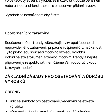
volbě teploty sušení. Výrobek se může čistit pouze benzinem
nebo trifluortrichloretanolem s omezeným přidáním vody.
Výrobek se nesmí chemicky čistit.
Upozornění pro zákazníky:
Současné módní trendy zdůrazňují prvky opotřebenosti,
nepravidelného zabarvení , případně i ušpinění či zmačkanost.
Tyto prvky jsou součástí módního vzhledu výrobku.
Pokud nejste srozuměni s těmito módními trendy a nejste
připraveni je respektovat, nemůžeme Vám doporučit koupi
takových modelů.
ZÁKLADNÍ ZÁSADY PRO OŠETŘOVÁNÍ A ÚDRŽBU
VÝROBKŮ
OBECNÉ:
řídit se symboly pro ošetřování uvedenými na etiketě
výrobku
vždy prát a žehlit s maximální opatrností ( zejména