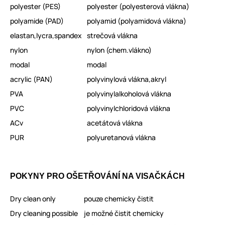
polyester (PES)
polyester (polyesterová vlákna)
polyamide (PAD)
polyamid (polyamidová vlákna)
elastan,lycra,spandex
strečová vlákna
nylon
nylon (chem.vlákno)
modal
modal
acrylic (PAN)
polyvinylová vlákna,akryl
PVA
polyvinylalkoholová vlákna
PVC
polyvinylchloridová vlákna
ACv
acetátová vlákna
PUR
polyuretanová vlákna
POKYNY PRO OŠETŘOVÁNÍ NA VISAČKÁCH
Dry clean only
pouze chemicky čistit
Dry cleaning possible
je možné čistit chemicky