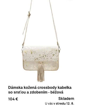
Dámska kožená crossbody kabelka
so srsťou a zdobením - béžová
Skladem
104 €
U vás
v stredu
12. 8.