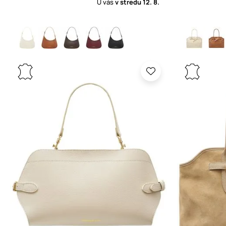
U vás
v stredu
12. 8.