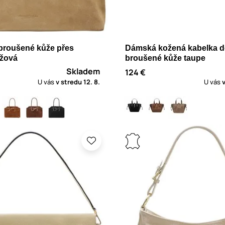
broušené kůže přes
Dámská kožená kabelka d
žová
broušené kůže taupe
Skladem
124 €
U vás
v stredu
12. 8.
U vás