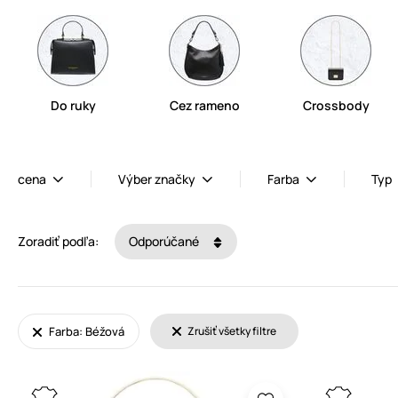
Do ruky
Cez rameno
Crossbody
cena
Výber značky
Farba
Typ
Zoradiť podľa:
Odporúčané
Farba: Béžová
Zrušiť všetky filtre