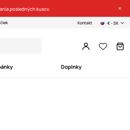
dania posledných kusov.
ačiek
Kontakt
€ - SK
pánky
Doplnky