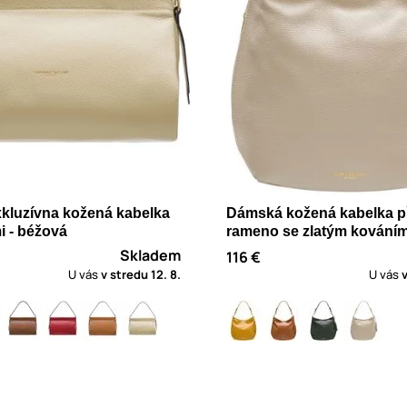
kluzívna kožená kabelka
Dámská kožená kabelka p
i - béžová
rameno se zlatým kováním
Skladem
116 €
U vás
v stredu
12. 8.
U vás