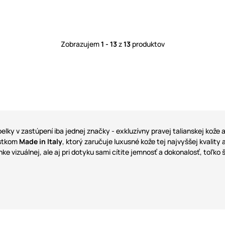
Zobrazujem
1 - 13
z
13
produktov
elky v zastúpení iba jednej značky - exkluzívny pravej talianskej kože
astkom
Made in Italy
, ktorý zaručuje luxusné kože tej najvyššej kvality
ánke vizuálnej, ale aj pri dotyku sami cítite jemnosť a dokonalosť, toľk