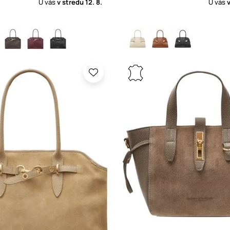
U vás
v stredu
12. 8.
U vás