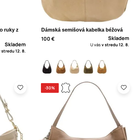
o ruky z
Dámská semišová kabelka béžová
Skladem
100 €
Skladem
U vás
v stredu
12. 8.
v stredu
12. 8.
-30%