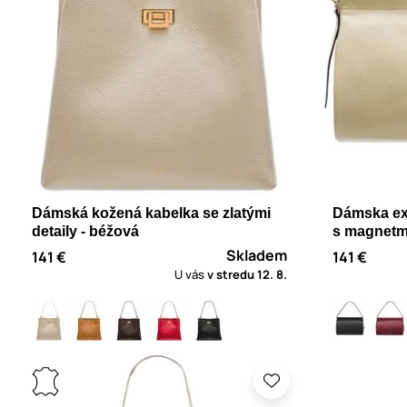
Dámská kožená kabelka se zlatými
Dámska ex
detaily - béžová
s magnetm
Skladem
141 €
141 €
U vás
v stredu
12. 8.