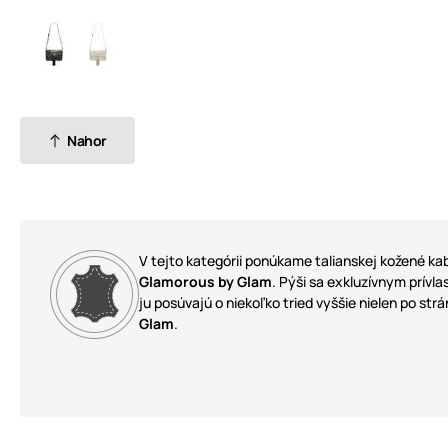
Nahor
V tejto kategórii ponúkame talianskej kožené kab
Glamorous by Glam
. Pýši sa exkluzívnym prívl
ju posúvajú o niekoľko tried vyššie nielen po str
Glam
.