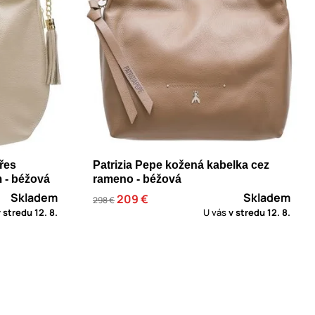
řes
Patrizia Pepe kožená kabelka cez
 - béžová
rameno - béžová
Skladem
Skladem
209 €
298 €
v stredu
12. 8.
U vás
v stredu
12. 8.