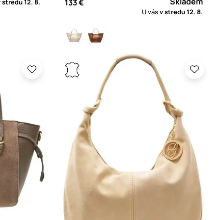
Skladem
133 €
v stredu
12. 8.
U vás
v stredu
12. 8.