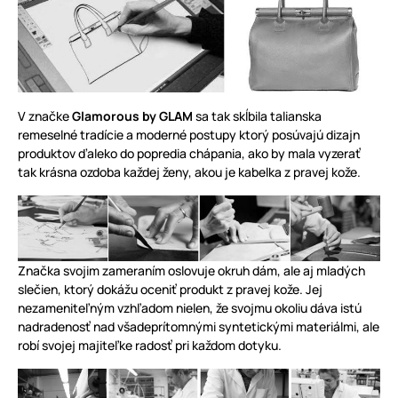
V značke
Glamorous by GLAM
sa tak skĺbila talianska
remeselné tradície a moderné postupy ktorý posúvajú dizajn
produktov ďaleko do popredia chápania, ako by mala vyzerať
tak krásna ozdoba každej ženy, akou je kabelka z pravej kože.
Značka svojim zameraním oslovuje okruh dám, ale aj mladých
slečien, ktorý dokážu oceniť produkt z pravej kože. Jej
nezameniteľným vzhľadom nielen, že svojmu okoliu dáva istú
nadradenosť nad všadeprítomnými syntetickými materiálmi, ale
robí svojej majiteľke radosť pri každom dotyku.