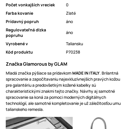
Počet vonkajších vreciek
0
Farba kovanie
Zlaté
Prídavný popruh
áno
Regulovateľná dlzka
áno
popruhu
Vyrobené v
Taliansku
Kód produktu
P70238
Značka Glamorous by GLAM
Mladá značka pýšiace sa prídavkom
MADE IN ITALY
. Brilantná
spracovanie a započítavaniu najexkluzívnejších pravých kožou
pre galantériu a predovšetkým kožené kabelky sú
charakteristickými znakmi tejto značky. Návrhy aj samotné
spracovanie sa koná za pomoci moderných digitálnych
technológií, ale samotné kompletovanie je už záležitosťou umu
talianskeho remesla.