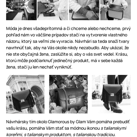
Móda je dnes všadeprítomná a či chceme alebo nechceme, prvý
pohľad nám vo väčšine prípadov stačí na vytvorenie vlastného
názoru, ktorý sa veľmi zle vyvracia. Návrhári sa teda snaží tvary
navrhnúť tak, aby na Vás okolie nikdy nezabudlo. Aby ukázal, že
nie ste obyčajná žena, zaslúžite si, aby o vás svet vedel. Krásu,
ktorú môže podčiarknuť jedinečný produkt, má v sebe každá
žena, stačí ju len nechať vyniknúť.
Návrhársky tím okolo Glamorous by Glam Vám pomáha prebudiť
vašu krásu, pomáha Vám stať sa módnou ikonou
s talianskymi
koreňmi
,
s talianskym produktom
,
s talianskou tradíciou
.