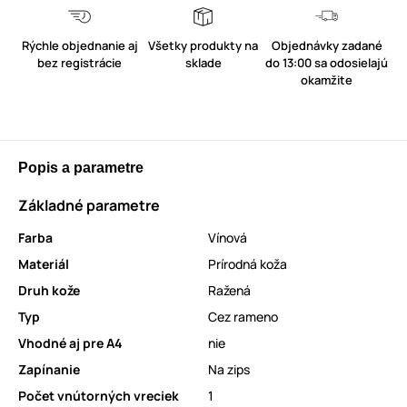
Rýchle objednanie aj
Všetky produkty na
Objednávky zadané
bez registrácie
sklade
do 13:00 sa odosielajú
okamžite
Popis a parametre
Základné parametre
Farba
Vínová
Materiál
Prírodná koža
Druh kože
Ražená
Typ
Cez rameno
Vhodné aj pre A4
nie
Zapínanie
Na zips
Počet vnútorných vreciek
1