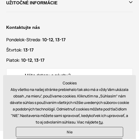
UŽITOČNÉ INFORMÁCIE
Kontaktujte nás
Pondelok-Streda:
10-12, 13-17
Štvrtok:
13-17
Piatok:
10-12, 13-17
Máte dotazy a návrhy?
info@glamadise.sk
Cookies
Aby všetko na našej stránke prebiehalo tak ako má a vždy Vám ukázala
obsah „na mieru”, používame cookies. Kliknutím na „Súhlasím“ nám
Nájdete nás tiež na
dávate súhlas s používaním všetkých nižšie uvedených súborov cookie
a podobných technológií. Odmietnuť cookies môžete pod tlačidlom
"NIE". Nastavenia môžete sami spravovať, kedykoľvek ich upravovať, a
to aj odvolaním súhlasu. Viac nájdete
tu
.
Nie