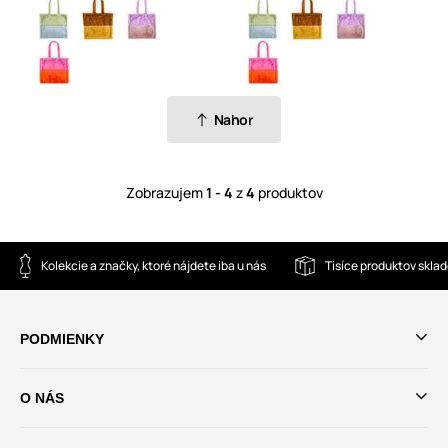
Nahor
Zobrazujem
1 - 4
z
4
produktov
Kolekcie a značky, ktoré nájdete iba u nás
Tisíce produktov skla
PODMIENKY
O NÁS