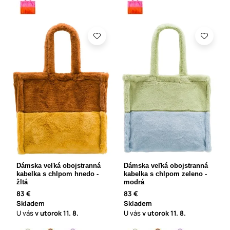
Dámska veľká obojstranná
Dámska veľká obojstranná
kabelka s chlpom hnedo -
kabelka s chlpom zeleno -
žltá
modrá
83 €
83 €
Skladem
Skladem
U vás
v utorok
11. 8.
U vás
v utorok
11. 8.