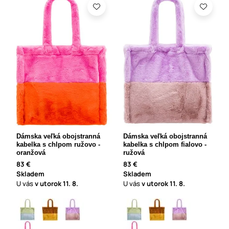
Dámska veľká obojstranná
Dámska veľká obojstranná
kabelka s chlpom ružovo -
kabelka s chlpom fialovo -
oranžová
ružová
83 €
83 €
Skladem
Skladem
U vás
v utorok
11. 8.
U vás
v utorok
11. 8.