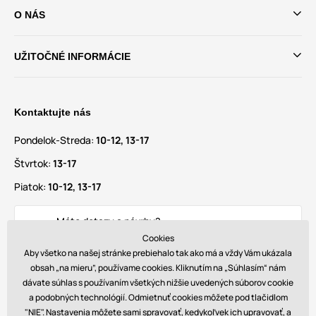
O NÁS
UŽITOČNÉ INFORMÁCIE
Kontaktujte nás
Pondelok-Streda:
10-12, 13-17
Štvrtok:
13-17
Piatok:
10-12, 13-17
Máte dotazy a návrhy?
info@glamadise.sk
Cookies
Aby všetko na našej stránke prebiehalo tak ako má a vždy Vám ukázala
obsah „na mieru”, používame cookies. Kliknutím na „Súhlasím“ nám
Nájdete nás tiež na
dávate súhlas s používaním všetkých nižšie uvedených súborov cookie
a podobných technológií. Odmietnuť cookies môžete pod tlačidlom
"NIE". Nastavenia môžete sami spravovať, kedykoľvek ich upravovať, a