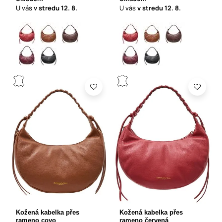
U vás
v stredu
12. 8.
U vás
v stredu
12. 8.
Kožená kabelka přes
Kožená kabelka přes
rameno coyo
rameno červená