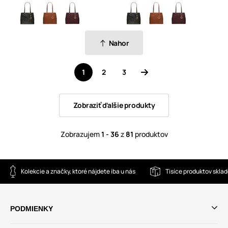
Nahor
1
2
3
Zobraziť ďalšie produkty
Zobrazujem
1 - 36
z
81
produktov
Kolekcie a značky, ktoré nájdete iba u nás
Tisíce produktov skla
PODMIENKY