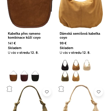
Kabelka přes rameno
Dámská semišová kabelka
kombinace kůží coyo
coyo
141 €
99 €
Skladem
Skladem
U vás
v stredu
12. 8.
U vás
v stredu
12. 8.