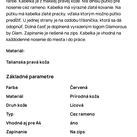
farbe. Kabelka je z mäkkej pravej kože. Má dlhšiu pútko pre
nosenie cez rameno. Kabelka má výrazné zlaté kovanie. Na
pútku má kabelka zlaté pracky, vďaka ktorým možno pútko
predĺžiť. U jednej strany je na ozdobu třásnička, ktorá sa dá
odopnúť. Dolná časť je doplnená vyrazeným logom Glamorous
by Glam. Zapínanie je riešené na zips. Kabelka je vhodná na
každodenné nosenie do mesta i do práce.
Materiál:
Talianska pravá koža
Základné parametre
Farba
Červená
Materiál
Prírodná koža
Druh kože
Lícová
Typ
Cez rameno
Vhodné aj pre A4
áno
Zapínanie
Na zips