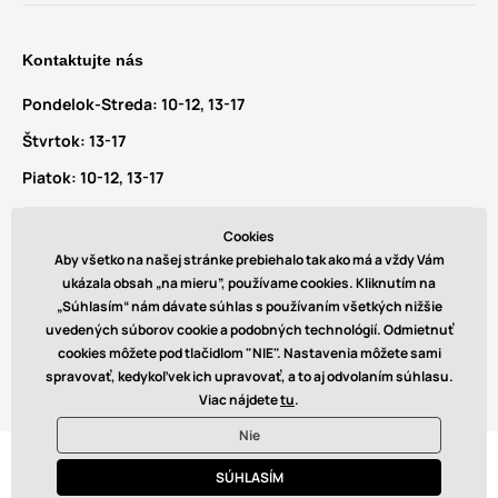
Kontaktujte nás
Pondelok-Streda:
10-12, 13-17
Štvrtok:
13-17
Piatok:
10-12, 13-17
Máte dotazy a návrhy?
Cookies
info@glamadise.sk
Aby všetko na našej stránke prebiehalo tak ako má a vždy Vám
ukázala obsah „na mieru”, používame cookies. Kliknutím na
„Súhlasím“ nám dávate súhlas s používaním všetkých nižšie
Nájdete nás tiež na
uvedených súborov cookie a podobných technológií. Odmietnuť
cookies môžete pod tlačidlom "NIE". Nastavenia môžete sami
spravovať, kedykoľvek ich upravovať, a to aj odvolaním súhlasu.
Viac nájdete
tu
.
Nie
© 2026 www.glamadise.sk. Technicky zaisťuje
Simplia s.r.o.
SÚHLASÍM
€ - SK