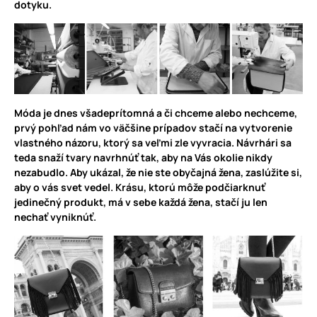
dotyku.
Móda je dnes všadeprítomná a či chceme alebo nechceme,
prvý pohľad nám vo väčšine prípadov stačí na vytvorenie
vlastného názoru, ktorý sa veľmi zle vyvracia. Návrhári sa
teda snaží tvary navrhnúť tak, aby na Vás okolie nikdy
nezabudlo. Aby ukázal, že nie ste obyčajná žena, zaslúžite si,
aby o vás svet vedel. Krásu, ktorú môže podčiarknuť
jedinečný produkt, má v sebe každá žena, stačí ju len
nechať vyniknúť.