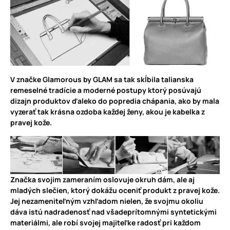
V značke
Glamorous by GLAM
sa tak skĺbila talianska
remeselné tradície a moderné postupy ktorý posúvajú
dizajn produktov ďaleko do popredia chápania, ako by mala
vyzerať tak krásna ozdoba každej ženy, akou je kabelka z
pravej kože.
Značka svojim zameraním oslovuje okruh dám, ale aj
mladých slečien, ktorý dokážu oceniť produkt z pravej kože.
Jej nezameniteľným vzhľadom nielen, že svojmu okoliu
dáva istú nadradenosť nad všadeprítomnými syntetickými
materiálmi, ale robí svojej majiteľke radosť pri každom