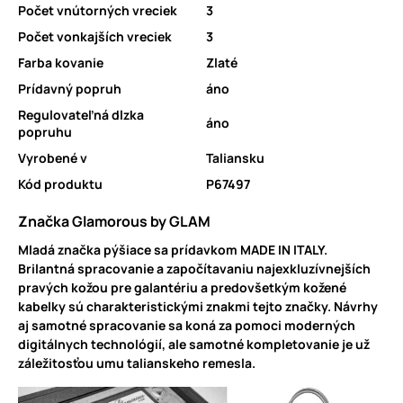
Počet vnútorných vreciek
3
Počet vonkajších vreciek
3
Farba kovanie
Zlaté
Prídavný popruh
áno
Regulovateľná dlzka
áno
popruhu
Vyrobené v
Taliansku
Kód produktu
P67497
Značka Glamorous by GLAM
Mladá značka pýšiace sa prídavkom
MADE IN ITALY
.
Brilantná spracovanie a započítavaniu najexkluzívnejších
pravých kožou pre galantériu a predovšetkým kožené
kabelky sú charakteristickými znakmi tejto značky. Návrhy
aj samotné spracovanie sa koná za pomoci moderných
digitálnych technológií, ale samotné kompletovanie je už
záležitosťou umu talianskeho remesla.