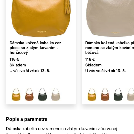
Dámska kožená kabelka cez
Dámská kožená kabelka p
plece so zlatým kovaním -
rameno se zlatým kováním
horčicový
béžová
116 €
116 €
Skladem
Skladem
U vás
vo štvrtok
13. 8.
U vás
vo štvrtok
13. 8.
Popis a parametre
Dámska kabelka cez rameno so zlatým kovaním v červenej