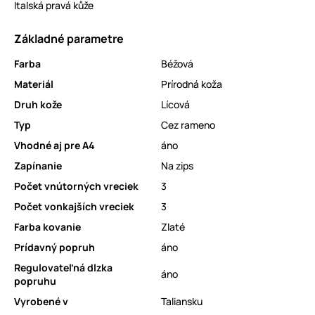
Italská pravá kůže
Základné parametre
Farba
Béžová
Materiál
Prírodná koža
Druh kože
Lícová
Typ
Cez rameno
Vhodné aj pre A4
áno
Zapínanie
Na zips
Počet vnútorných vreciek
3
Počet vonkajších vreciek
3
Farba kovanie
Zlaté
Prídavný popruh
áno
Regulovateľná dlzka
áno
popruhu
Vyrobené v
Taliansku