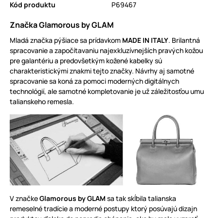
Kód produktu
P69467
Značka Glamorous by GLAM
Mladá značka pýšiace sa prídavkom
MADE IN ITALY
. Brilantná
spracovanie a započítavaniu najexkluzívnejších pravých kožou
pre galantériu a predovšetkým kožené kabelky sú
charakteristickými znakmi tejto značky. Návrhy aj samotné
spracovanie sa koná za pomoci moderných digitálnych
technológií, ale samotné kompletovanie je už záležitosťou umu
talianskeho remesla.
V značke
Glamorous by GLAM
sa tak skĺbila talianska
remeselné tradície a moderné postupy ktorý posúvajú dizajn