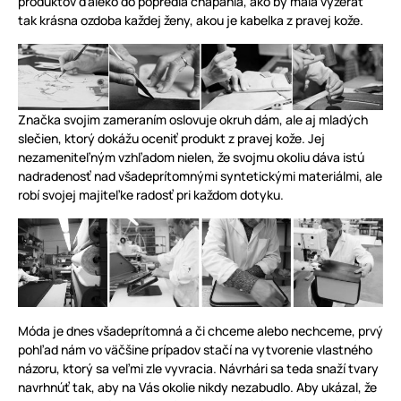
produktov ďaleko do popredia chápania, ako by mala vyzerať
tak krásna ozdoba každej ženy, akou je kabelka z pravej kože.
Značka svojim zameraním oslovuje okruh dám, ale aj mladých
slečien, ktorý dokážu oceniť produkt z pravej kože. Jej
nezameniteľným vzhľadom nielen, že svojmu okoliu dáva istú
nadradenosť nad všadeprítomnými syntetickými materiálmi, ale
robí svojej majiteľke radosť pri každom dotyku.
Móda je dnes všadeprítomná a či chceme alebo nechceme, prvý
pohľad nám vo väčšine prípadov stačí na vytvorenie vlastného
názoru, ktorý sa veľmi zle vyvracia. Návrhári sa teda snaží tvary
navrhnúť tak, aby na Vás okolie nikdy nezabudlo. Aby ukázal, že