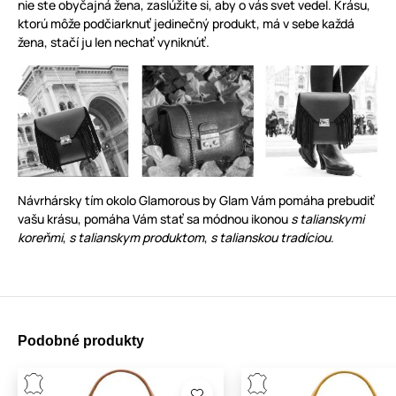
nie ste obyčajná žena, zaslúžite si, aby o vás svet vedel. Krásu,
ktorú môže podčiarknuť jedinečný produkt, má v sebe každá
žena, stačí ju len nechať vyniknúť.
Návrhársky tím okolo Glamorous by Glam Vám pomáha prebudiť
vašu krásu, pomáha Vám stať sa módnou ikonou
s talianskymi
koreňmi
,
s talianskym produktom
,
s talianskou tradíciou
.
Podobné produkty