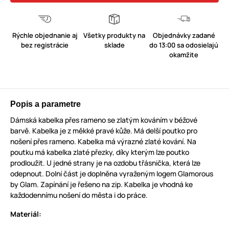
Rýchle objednanie aj
Všetky produkty na
Objednávky zadané
bez registrácie
sklade
do 13:00 sa odosielajú
okamžite
Popis a parametre
Dámská kabelka přes rameno se zlatým kováním v béžové
barvě. Kabelka je z měkké pravé kůže. Má delší poutko pro
nošení přes rameno. Kabelka má výrazné zlaté kování. Na
poutku má kabelka zlaté přezky, díky kterým lze poutko
prodloužit. U jedné strany je na ozdobu třásnička, která lze
odepnout. Dolní část je doplněna vyraženým logem Glamorous
by Glam. Zapínání je řešeno na zip. Kabelka je vhodná ke
každodennímu nošení do města i do práce.
Materiál: