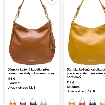
Dámská kožená kabelka přes
Dámska kožená kabelka c
rameno se zlatým kováním - coyo
plece so zlatým kovaním -
horčicový
116 €
116 €
Skladem
Skladem
U vás
v stredu
12. 8.
U vás
v stredu
12. 8.