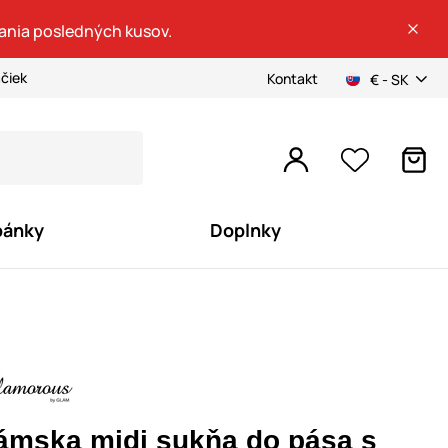
dania posledných kusov.
ačiek
Kontakt
€ - SK
pánky
Doplnky
ámska midi sukňa do pása s