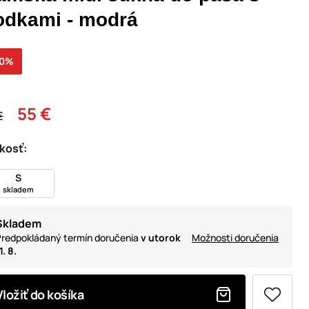
odkami - modrá
30%
55 €
€
kosť:
S
skladem
Skladem
redpokládaný termín doručenia
v utorok
Možnosti doručenia
1. 8.
Vložiť do košíka