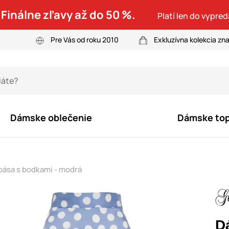
 Finálne zľavy až do 50 %.
Platí len do vypre
Pre Vás od roku 2010
Exkluzívna kolekcia zn
Dámske oblečenie
Dámske to
pása s bodkami - modrá
D