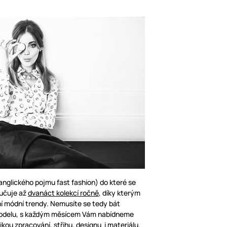
nglického pojmu fast fashion) do které se
ručuje až
dvanáct kolekcí ročně
, díky kterým
ní módní trendy. Nemusíte se tedy bát
odelu, s každým měsícem Vám nabídneme
ikou zpracování, střihu, designu i materiálu.