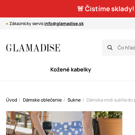
🚨 Čistíme sklady!
Zákaznícky servis
info@glamadise.sk
Kožené kabelky
Úvod
Dámske oblečenie
Sukne
Dámska midi sukňa do 