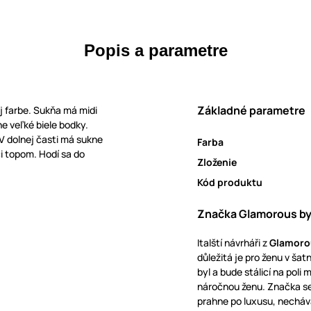
Popis a parametre
Základné parametre
j farbe. Sukňa má midi
e veľké biele bodky.
 V dolnej časti má sukne
Farba
či topom. Hodí sa do
Zloženie
Kód produktu
Značka Glamorous by
Italští návrháři z
Glamoro
důležitá je pro ženu v šat
byl a bude stálicí na poli
náročnou ženu. Značka se 
prahne po luxusu, nechává