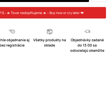
P.S.: 🔥 Tovar nedoplňujeme 🔥 – Buy now or cry later 💔
hle objednanie aj
Všetky produkty na
Objednávky zadané
bez registrácie
sklade
do 13:00 sa
odosielajú okamžite