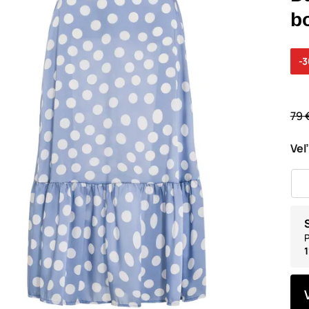
b
-
79 
Veľ
P
1