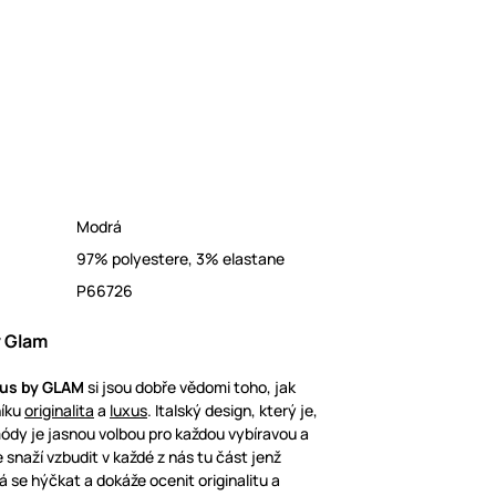
Modrá
97% polyestere, 3% elastane
P66726
 Glam
us by GLAM
si jsou dobře vědomi toho, jak
níku
originalita
a
luxus
. Italský design, který je,
 módy je jasnou volbou pro každou vybíravou a
snaží vzbudit v každé z nás tu část jenž
 se hýčkat a dokáže ocenit originalitu a