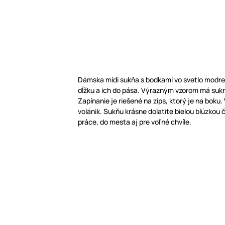
Dámska midi sukňa s bodkami vo svetlo modre
dĺžku a ich do pása. Výrazným vzorom má sukn
Zapínanie je riešené na zips, ktorý je na boku.
volánik. Sukňu krásne dolatíte bielou blúzkou 
práce, do mesta aj pre voľné chvíle.