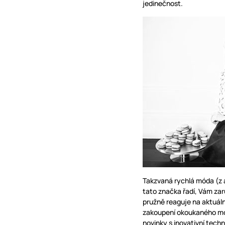
jedinečnost.
Takzvaná rychlá móda (z a
tato značka řadí, Vám za
pružně reaguje na aktuál
zakoupení okoukaného m
novinky s inovativní techn