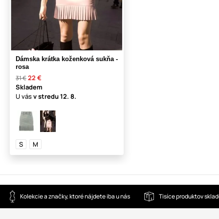
Dámska krátka koženková sukňa -
rosa
22 €
31 €
Skladem
U vás
v stredu
12. 8.
S
M
Kolekcie a značky, ktoré nájdete iba u nás
Tisíce produktov skla