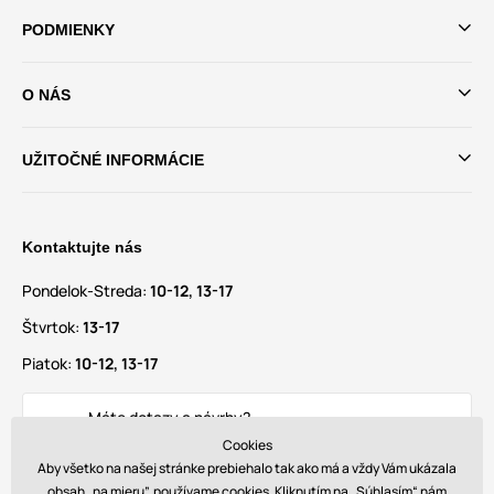
PODMIENKY
O NÁS
UŽITOČNÉ INFORMÁCIE
Kontaktujte nás
Pondelok-Streda:
10-12, 13-17
Štvrtok:
13-17
Piatok:
10-12, 13-17
Máte dotazy a návrhy?
info@glamadise.sk
Cookies
Aby všetko na našej stránke prebiehalo tak ako má a vždy Vám ukázala
obsah „na mieru”, používame cookies. Kliknutím na „Súhlasím“ nám