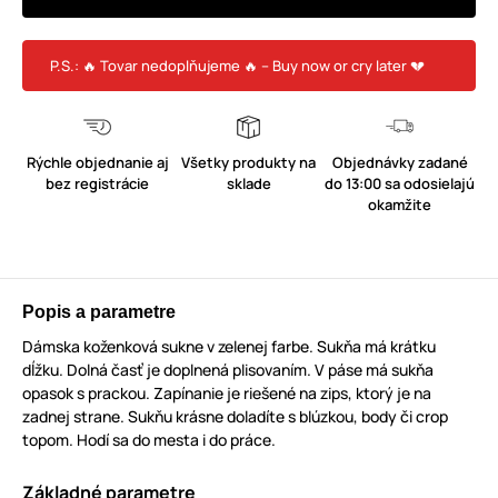
P.S.: 🔥 Tovar nedoplňujeme 🔥 – Buy now or cry later 💔
Rýchle objednanie aj
Všetky produkty na
Objednávky zadané
bez registrácie
sklade
do 13:00 sa odosielajú
okamžite
Popis a parametre
Dámska koženková sukne v zelenej farbe. Sukňa má krátku
dĺžku. Dolná časť je doplnená plisovaním. V páse má sukňa
opasok s prackou. Zapínanie je riešené na zips, ktorý je na
zadnej strane. Sukňu krásne doladíte s blúzkou, body či crop
topom. Hodí sa do mesta i do práce.
Základné parametre