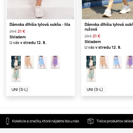
Dámska dlhšia tylová sukňa - lila
Dámska dlhšia tylová sukň
ružová
21 €
29 €
21 €
29 €
Skladem
Skladem
U vás
v stredu
12. 8.
U vás
v stredu
12. 8.
UNI (S-L)
UNI (S-L)
Kolekcie a značky, ktoré nájdete iba u nás
Tisíce produktov skla