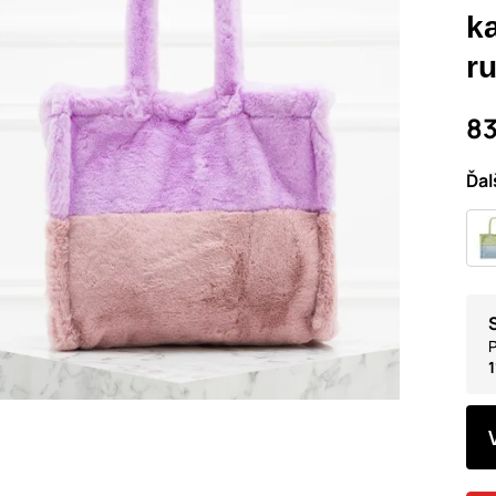
ka
r
83
Ďal
P
1