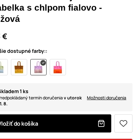
belka s chlpom fialovo -
užová
 €
šie dostupné farby::
Skladem 1 ks
redpokládaný termín doručenia
v utorok
Možnosti doručenia
1. 8.
Vložiť do košíka