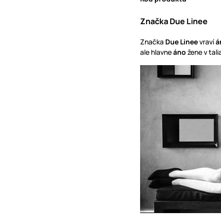
Značka Due Linee
Značka
Due Linee
vraví
á
ale hlavne
áno
žene v tal