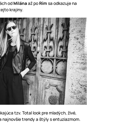
tách od
Milána
až po
Rím
sa odkazuje na
ejto krajiny.
ajúca tzv. Total look pre mladých, živé,
a najnovšie trendy a štýly s entuziazmom.