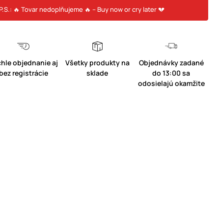
P.S.: 🔥 Tovar nedoplňujeme 🔥 – Buy now or cry later 💔
hle objednanie aj
Všetky produkty na
Objednávky zadané
bez registrácie
sklade
do 13:00 sa
odosielajú okamžite