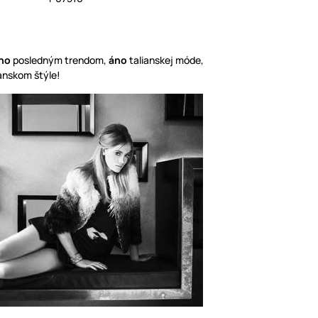
no
posledným trendom,
áno
talianskej móde,
ianskom štýle!