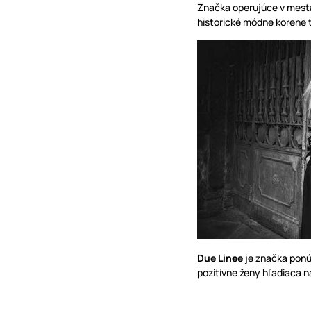
Značka operujúce v mes
historické módne korene t
Due Linee
je značka ponúk
pozitívne ženy hľadiaca n