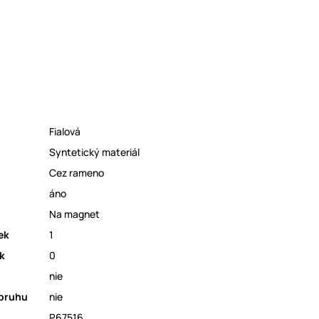
Fialová
Syntetický materiál
Cez rameno
áno
Na magnet
ek
1
k
0
nie
opruhu
nie
P67516