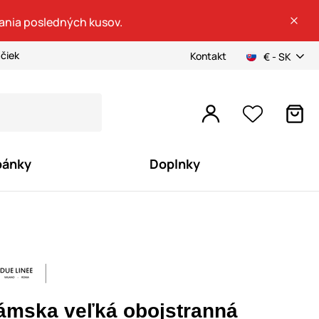
dania posledných kusov.
ačiek
Kontakt
€ - SK
pánky
Doplnky
ámska veľká obojstranná