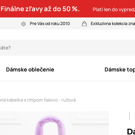
 Finálne zľavy až do 50 %.
Platí len do vypre
Pre Vás od roku 2010
Exkluzívna kolekcia zn
Dámske oblečenie
Dámske to
á kabelka s chlpom fialovo - ružová
D