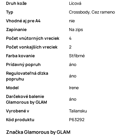
Druh kože
Lícová
Typ
Crossbody
,
Cez rameno
Vhodné aj pre A4
nie
Zapínanie
Na zips
Počet vnútorných vreciek
4
Počet vonkajších vreciek
2
Farba kovanie
Stříbrné
Prídavný popruh
áno
Regulovateľná dlzka
áno
popruhu
Model
Irene
Darčekové balenie
áno
Glamorous by GLAM
Vyrobené v
Taliansku
Kód produktu
P63292
Značka Glamorous by GLAM