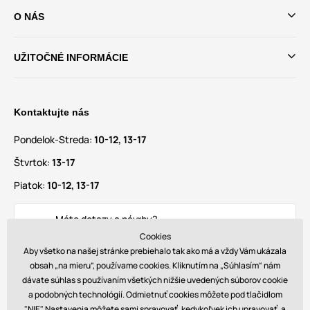
O NÁS
UŽITOČNÉ INFORMÁCIE
Kontaktujte nás
Pondelok-Streda:
10-12, 13-17
Štvrtok:
13-17
Piatok:
10-12, 13-17
Máte dotazy a návrhy?
info@glamadise.sk
Cookies
Aby všetko na našej stránke prebiehalo tak ako má a vždy Vám ukázala
obsah „na mieru”, používame cookies. Kliknutím na „Súhlasím“ nám
Nájdete nás tiež na
dávate súhlas s používaním všetkých nižšie uvedených súborov cookie
a podobných technológií. Odmietnuť cookies môžete pod tlačidlom
"NIE". Nastavenia môžete sami spravovať, kedykoľvek ich upravovať, a