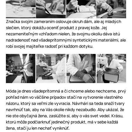
Značka svojim zameraním oslovuje okruh dám, ale aj mladých
slečien, ktorý dokážu oceniť produkt z pravej kože. Jej
nezameniteľným vzhľadom nielen, že svojmu okoliu dáva istú
nadradenosť nad všadeprítomnými syntetickými materiálmi, ale
robí svojej majiteľke radosť pri každom dotyku.
Móda je dnes všadeprítomná a či chceme alebo nechceme, prvý
pohľad nám vo väčšine prípadov stačí na vytvorenie vlastného
názoru, ktorý sa veľmi zle vyvracia. Návrhári sa teda snaží tvary
navrhnúť tak, aby na Vás okolie nikdy nezabudlo. Aby ukázal, že
nie ste obyčajná žena, zaslúžite si, aby o vás svet vedel. Krásu,
ktorú môže podčiarknuť jedinečný produkt, má v sebe každá
žena, stačí ju len nechať vyniknúť.