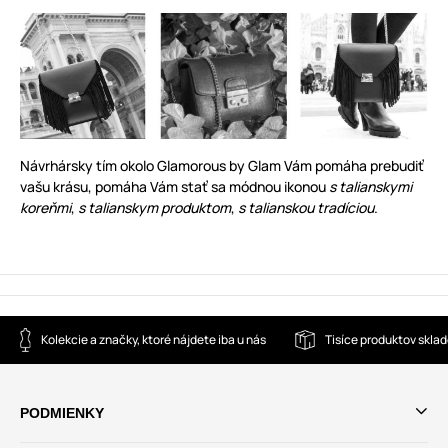
Návrhársky tím okolo Glamorous by Glam Vám pomáha prebudiť
vašu krásu, pomáha Vám stať sa módnou ikonou
s talianskymi
koreňmi
,
s talianskym produktom
,
s talianskou tradíciou
.
Kolekcie a značky, ktoré nájdete iba u nás
Tisíce produktov skla
PODMIENKY