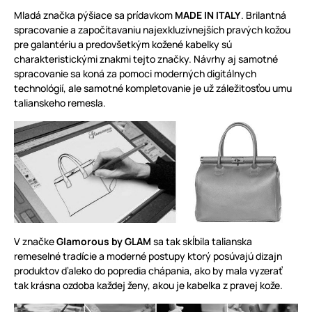
Mladá značka pýšiace sa prídavkom
MADE IN ITALY
. Brilantná
spracovanie a započítavaniu najexkluzívnejších pravých kožou
pre galantériu a predovšetkým kožené kabelky sú
charakteristickými znakmi tejto značky. Návrhy aj samotné
spracovanie sa koná za pomoci moderných digitálnych
technológií, ale samotné kompletovanie je už záležitosťou umu
talianskeho remesla.
V značke
Glamorous by GLAM
sa tak skĺbila talianska
remeselné tradície a moderné postupy ktorý posúvajú dizajn
produktov ďaleko do popredia chápania, ako by mala vyzerať
tak krásna ozdoba každej ženy, akou je kabelka z pravej kože.