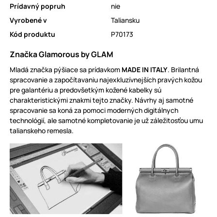
Prídavný popruh
nie
Vyrobené v
Taliansku
Kód produktu
P70173
Značka Glamorous by GLAM
Mladá značka pýšiace sa prídavkom
MADE IN ITALY
. Brilantná
spracovanie a započítavaniu najexkluzívnejších pravých kožou
pre galantériu a predovšetkým kožené kabelky sú
charakteristickými znakmi tejto značky. Návrhy aj samotné
spracovanie sa koná za pomoci moderných digitálnych
technológií, ale samotné kompletovanie je už záležitosťou umu
talianskeho remesla.