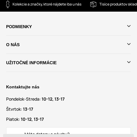
Kolekcie a značky, ktoré nájdete iba u nás
Tisíce produktov skla
PODMIENKY
O NÁS
UŽITOČNÉ INFORMÁCIE
Kontaktujte nás
Pondelok-Streda:
10-12, 13-17
Štvrtok:
13-17
Piatok:
10-12, 13-17
Máte dotazy a návrhy?