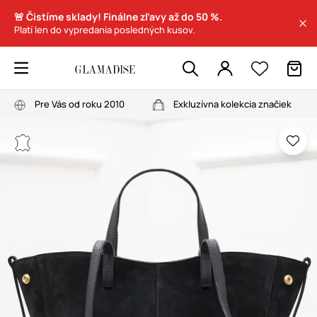
🚨 Čistíme sklady! Finálne zľavy až do 50 %.
Platí len do vypredania posledných kusov.
Pre Vás od roku 2010
Exkluzívna kolekcia značiek