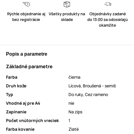
Rýchle objednanie aj
Všetky produkty na
Objednávky zadané
bez registrácie
sklade
do 13:00 sa odosielajú
okamžite
Popis a parametre
Základné parametre
Farba
čierna
Druh kože
Lícová
,
Broušená - semiš
Typ
Do ruky
,
Cez rameno
Vhodné aj pre A4
nie
Zapínanie
Na zips
Počet vnútorných vreciek
1
Farba kovanie
Zlaté