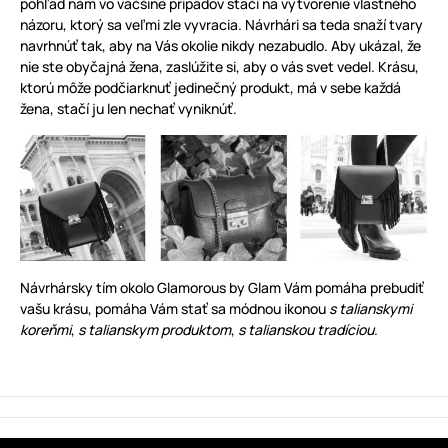
pohľad nám vo väčšine prípadov stačí na vytvorenie vlastného
názoru, ktorý sa veľmi zle vyvracia. Návrhári sa teda snaží tvary
navrhnúť tak, aby na Vás okolie nikdy nezabudlo. Aby ukázal, že
nie ste obyčajná žena, zaslúžite si, aby o vás svet vedel. Krásu,
ktorú môže podčiarknuť jedinečný produkt, má v sebe každá
žena, stačí ju len nechať vyniknúť.
Návrhársky tím okolo Glamorous by Glam Vám pomáha prebudiť
vašu krásu, pomáha Vám stať sa módnou ikonou
s talianskymi
koreňmi
,
s talianskym produktom
,
s talianskou tradíciou
.