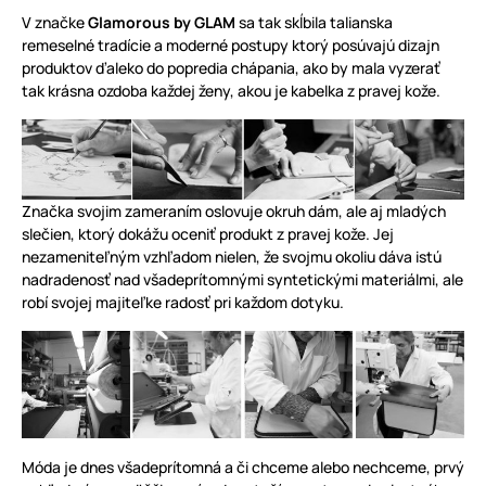
V značke
Glamorous by GLAM
sa tak skĺbila talianska
remeselné tradície a moderné postupy ktorý posúvajú dizajn
produktov ďaleko do popredia chápania, ako by mala vyzerať
tak krásna ozdoba každej ženy, akou je kabelka z pravej kože.
Značka svojim zameraním oslovuje okruh dám, ale aj mladých
slečien, ktorý dokážu oceniť produkt z pravej kože. Jej
nezameniteľným vzhľadom nielen, že svojmu okoliu dáva istú
nadradenosť nad všadeprítomnými syntetickými materiálmi, ale
robí svojej majiteľke radosť pri každom dotyku.
Móda je dnes všadeprítomná a či chceme alebo nechceme, prvý