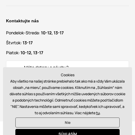
Kontaktujte nás
Pondelok-Streda:
10-12, 13-17
Štvrtok:
13-17
Piatok:
10-12, 13-17
Máte dotazy a návrhy?
info@glamadise.sk
Cookies
Aby všetko na našej stránke prebiehalo tak ako má a vždy Vám ukázala
obsah „na mieru”, používame cookies. Kliknutím na „Súhlasím“ nám
Nájdete nás tiež na
dávate súhlas s používaním všetkých nižšie uvedených súborov cookie
a podobných technológií. Odmietnuť cookies môžete pod tlačidlom
"NIE". Nastavenia môžete sami spravovať, kedykoľvek ich upravovať, a
to aj odvolaním súhlasu. Viac nájdete
tu
.
Nie
© 2026 www.glamadise.sk. Technicky zaisťuje
Simplia s.r.o.
SÚHLASÍM