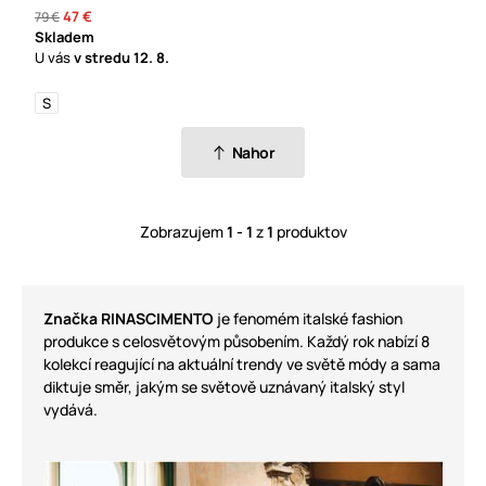
47 €
79 €
Skladem
U vás
v stredu
12. 8.
S
Nahor
Zobrazujem
1 - 1
z
1
produktov
Značka RINASCIMENTO
je fenomém italské fashion
produkce s celosvětovým působením. Každý rok nabízí 8
kolekcí reagující na aktuální trendy ve světě módy a sama
diktuje směr, jakým se světově uznávaný italský styl
vydává.