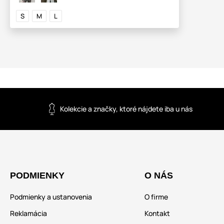
S
M
L
Kolekcie a značky, ktoré nájdete iba u nás
PODMIENKY
O NÁS
Podmienky a ustanovenia
O firme
Reklamácia
Kontakt