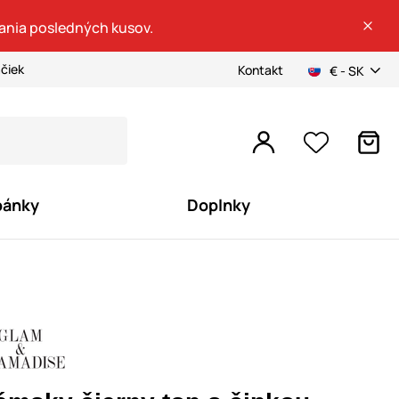
dania posledných kusov.
ačiek
Kontakt
€ - SK
pánky
Doplnky