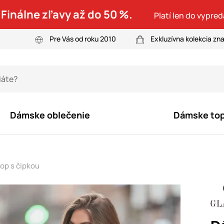
 Finálne zľavy až do 50 %.
Platí len do vypre
Pre Vás od roku 2010
Exkluzívna kolekcia zn
Dámske oblečenie
Dámske to
op s čipkou