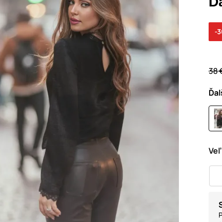
D
-
38 
Ďal
Veľ
P