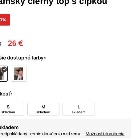
ámsky čierny top s čipkou
30%
26 €
€
šie dostupné farby::
kosť:
S
M
L
skladem
skladem
skladem
Skladem
redpokládaný termín doručenia
v stredu
Možnosti doručenia