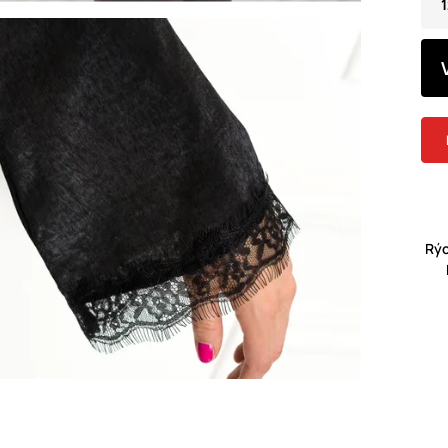
1
Rýc