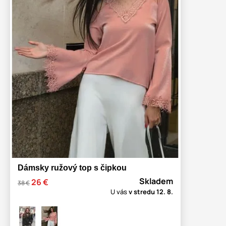
Dámsky ružový top s čipkou
Skladem
26 €
38 €
U vás
v stredu
12. 8.