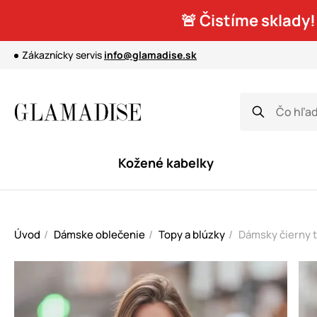
🚨 Čistíme sklady!
Zákaznícky servis
info@glamadise.sk
Kožené kabelky
Úvod
Dámske oblečenie
Topy a blúzky
Dámsky čierny t