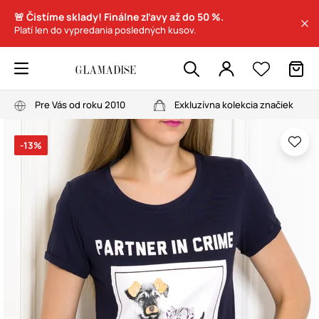
🚨 Čistíme sklady! Finálne zľavy až do 50 %.
Platí len do vypredania posledných kusov.
Pre Vás od roku 2010
Exkluzívna kolekcia značiek
-13%