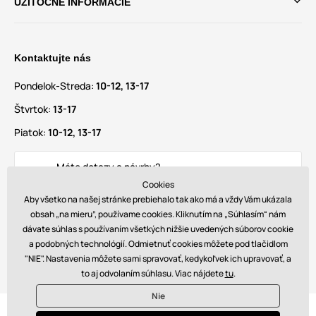
UŽITOČNÉ INFORMÁCIE
Kontaktujte nás
Pondelok-Streda:
10-12, 13-17
Štvrtok:
13-17
Piatok:
10-12, 13-17
Máte dotazy a návrhy?
info@glamadise.sk
Cookies
Aby všetko na našej stránke prebiehalo tak ako má a vždy Vám ukázala
obsah „na mieru”, používame cookies. Kliknutím na „Súhlasím“ nám
Nájdete nás tiež na
dávate súhlas s používaním všetkých nižšie uvedených súborov cookie
a podobných technológií. Odmietnuť cookies môžete pod tlačidlom
"NIE". Nastavenia môžete sami spravovať, kedykoľvek ich upravovať, a
to aj odvolaním súhlasu. Viac nájdete
tu
.
Nie
© 2026 www.glamadise.sk. Technicky zaisťuje
Simplia s.r.o.