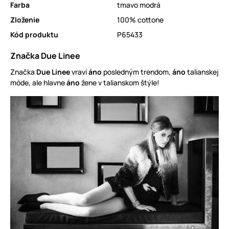
Farba
tmavo modrá
Zloženie
100% cottone
Kód produktu
P65433
Značka Due Linee
Značka
Due Linee
vraví
áno
posledným trendom,
áno
talianskej
móde, ale hlavne
áno
žene v talianskom štýle!