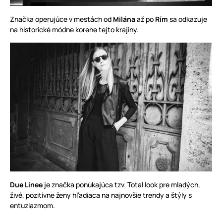
Značka operujúce v mestách od
Milána
až po
Rím
sa odkazuje
na historické módne korene tejto krajiny.
Due Linee
je značka ponúkajúca tzv. Total look pre mladých,
živé, pozitívne ženy hľadiaca na najnovšie trendy a štýly s
entuziazmom.