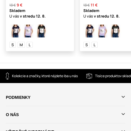
9 €
11 €
13 €
13 €
Skladem
Skladem
U vás
v stredu
12. 8.
U vás
v stredu
12. 8.
S
M
L
S
L
Kolekcie a značky, ktoré nájdete iba u nás
Tisíce produktov skla
PODMIENKY
O NÁS