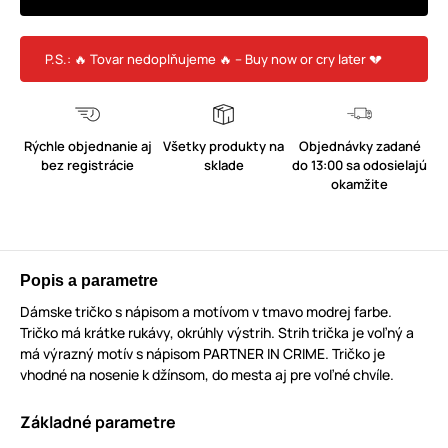
P.S.: 🔥 Tovar nedoplňujeme 🔥 – Buy now or cry later 💔
Rýchle objednanie aj
Všetky produkty na
Objednávky zadané
bez registrácie
sklade
do 13:00 sa odosielajú
okamžite
Popis a parametre
Dámske tričko s nápisom a motívom v tmavo modrej farbe.
Tričko má krátke rukávy, okrúhly výstrih. Strih trička je voľný a
má výrazný motív s nápisom PARTNER IN CRIME. Tričko je
vhodné na nosenie k džínsom, do mesta aj pre voľné chvíle.
Základné parametre