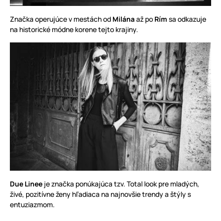
Značka operujúce v mestách od
Milána
až po
Rím
sa odkazuje
na historické módne korene tejto krajiny.
Due Linee
je značka ponúkajúca tzv. Total look pre mladých,
živé, pozitívne ženy hľadiaca na najnovšie trendy a štýly s
entuziazmom.