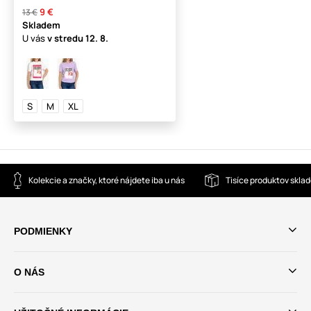
9 €
13 €
Skladem
U vás
v stredu
12. 8.
S
M
XL
Kolekcie a značky, ktoré nájdete iba u nás
Tisíce produktov skla
PODMIENKY
O NÁS