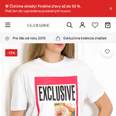
🚨 Čistíme sklady! Finálne zľavy až do 50 %.
Platí len do vypredania posledných kusov.
Pre Vás od roku 2010
Exkluzívna kolekcia značiek
-13%