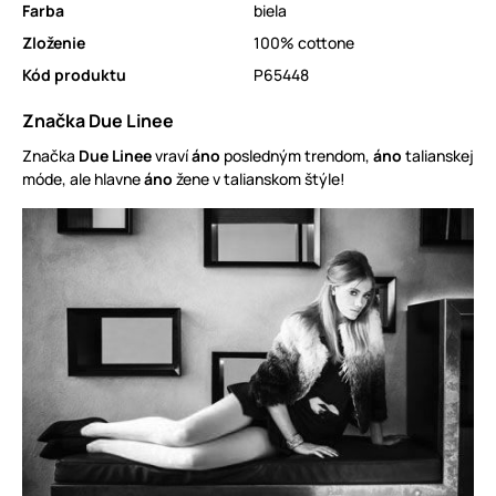
Farba
biela
Zloženie
100% cottone
Kód produktu
P65448
Značka Due Linee
Značka
Due Linee
vraví
áno
posledným trendom,
áno
talianskej
móde, ale hlavne
áno
žene v talianskom štýle!