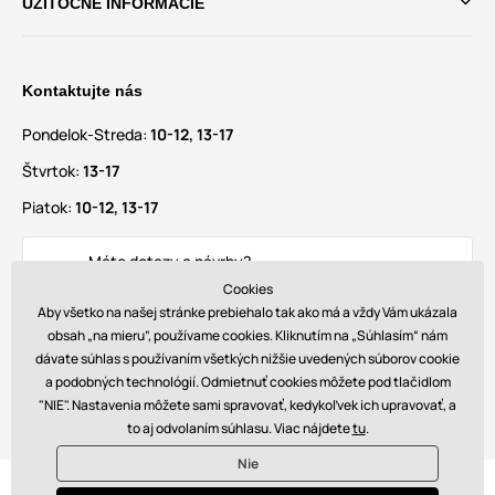
UŽITOČNÉ INFORMÁCIE
Kontaktujte nás
Pondelok-Streda:
10-12, 13-17
Štvrtok:
13-17
Piatok:
10-12, 13-17
Máte dotazy a návrhy?
info@glamadise.sk
Cookies
Aby všetko na našej stránke prebiehalo tak ako má a vždy Vám ukázala
obsah „na mieru”, používame cookies. Kliknutím na „Súhlasím“ nám
Nájdete nás tiež na
dávate súhlas s používaním všetkých nižšie uvedených súborov cookie
a podobných technológií. Odmietnuť cookies môžete pod tlačidlom
"NIE". Nastavenia môžete sami spravovať, kedykoľvek ich upravovať, a
to aj odvolaním súhlasu. Viac nájdete
tu
.
Nie
© 2026 www.glamadise.sk. Technicky zaisťuje
Simplia s.r.o.