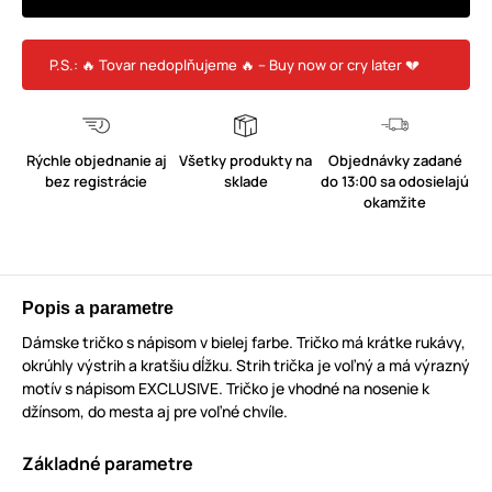
P.S.: 🔥 Tovar nedoplňujeme 🔥 – Buy now or cry later 💔
Rýchle objednanie aj
Všetky produkty na
Objednávky zadané
bez registrácie
sklade
do 13:00 sa odosielajú
okamžite
Popis a parametre
Dámske tričko s nápisom v bielej farbe. Tričko má krátke rukávy,
okrúhly výstrih a kratšiu dĺžku. Strih trička je voľný a má výrazný
motív s nápisom EXCLUSIVE. Tričko je vhodné na nosenie k
džínsom, do mesta aj pre voľné chvíle.
Základné parametre