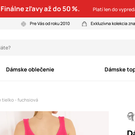
 Finálne zľavy až do 50 %.
Platí len do vypre
Pre Vás od roku 2010
Exkluzívna kolekcia zn
Dámske oblečenie
Dámske to
tielko - fuchsiová
D