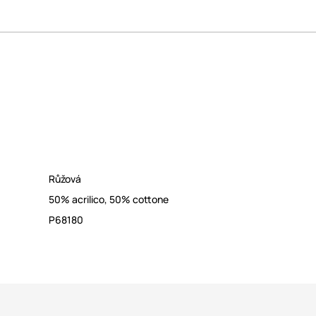
Růžová
50% acrilico, 50% cottone
P68180