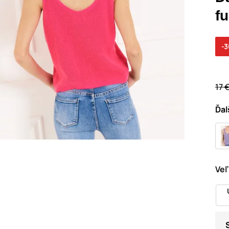
f
-
17 
Ďal
Veľ