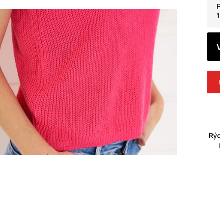
P
1
Rýc