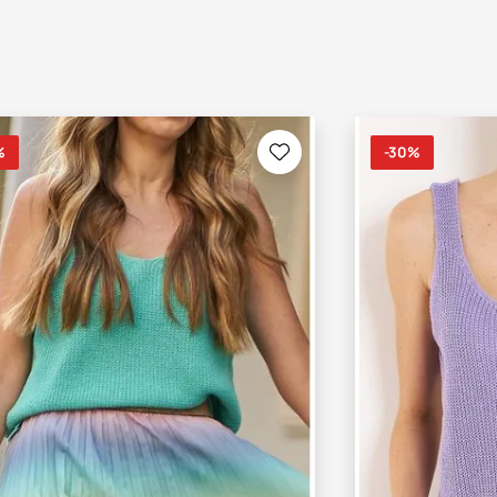
%
-30%