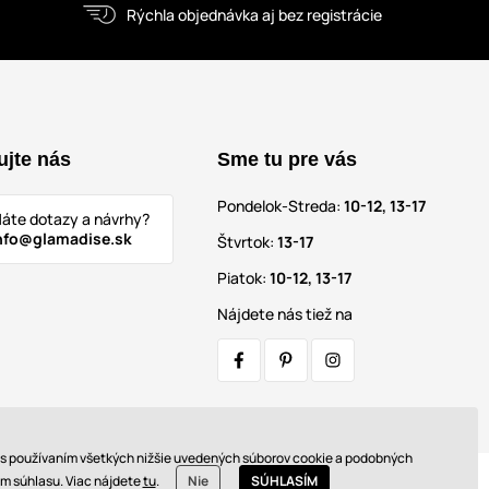
Rýchla objednávka aj bez registrácie
ujte nás
Sme tu pre vás
Pondelok-Streda:
10-12, 13-17
áte dotazy a návrhy?
nfo@glamadise.sk
Štvrtok:
13-17
Piatok:
10-12, 13-17
Nájdete nás tiež na
s s používaním všetkých nižšie uvedených súborov cookie a podobných
ím súhlasu. Viac nájdete
tu
.
Nie
SÚHLASÍM
© 2026 www.glamadise.sk. Technicky zaisťuje
Simplia s.r.o.