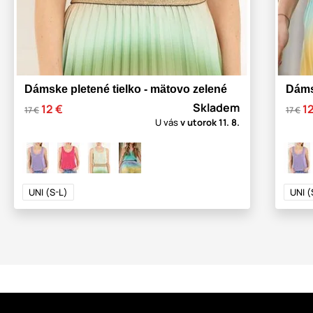
Dámske pletené tielko - mätovo zelené
Dámsk
Skladem
12 €
1
17 €
17 €
U vás
v utorok
11. 8.
UNI (S-L)
UNI (