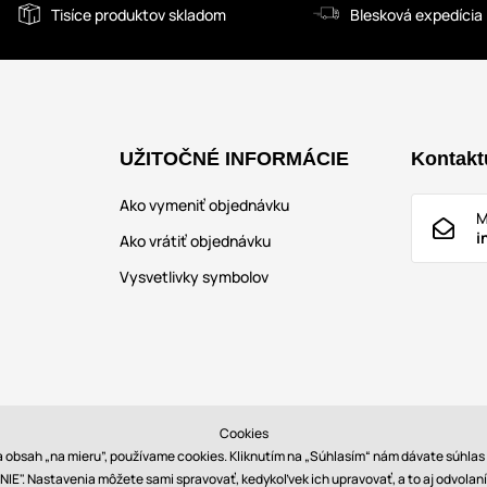
Tisíce produktov skladom
Blesková expedícia
UŽITOČNÉ INFORMÁCIE
Kontakt
Ako vymeniť objednávku
M
i
Ako vrátiť objednávku
Vysvetlivky symbolov
Cookies
la obsah „na mieru”, používame cookies. Kliknutím na „Súhlasím“ nám dávate súhla
IE". Nastavenia môžete sami spravovať, kedykoľvek ich upravovať, a to aj odvolan