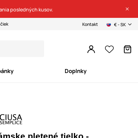
dania posledných kusov.
ačiek
Kontakt
€ - SK
pánky
Doplnky
ámske pletené tielko -