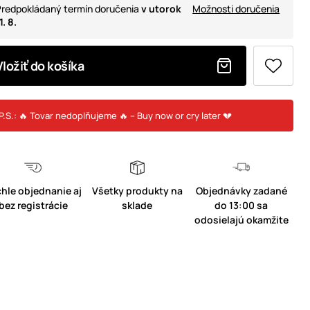
redpokládaný termín doručenia
v utorok
Možnosti doručenia
1. 8.
Vložiť do košíka
P.S.: 🔥 Tovar nedoplňujeme 🔥 – Buy now or cry later 💔
hle objednanie aj
Všetky produkty na
Objednávky zadané
bez registrácie
sklade
do 13:00 sa
odosielajú okamžite