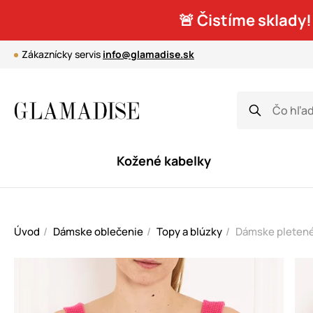
🚨 Čistíme sklady!
Zákaznícky servis
info@glamadise.sk
Kožené kabelky
Úvod
Dámske oblečenie
Topy a blúzky
Dámske pletené 