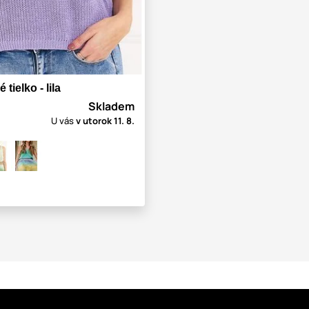
tielko - lila
Skladem
U vás
v utorok
11. 8.