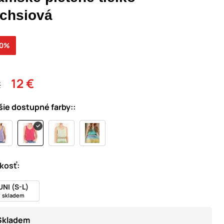
uchsiová
30%
12 €
€
šie dostupné farby::
kosť:
UNI (S-L)
skladem
Skladem