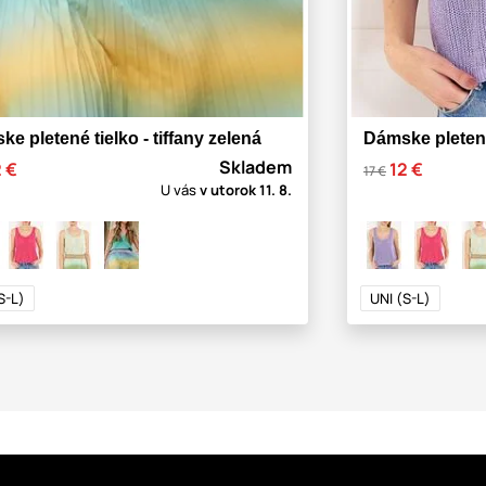
e pletené tielko - tiffany zelená
Dámske pletené 
Skladem
2 €
12 €
17 €
U vás
v utorok
11. 8.
S-L)
UNI (S-L)