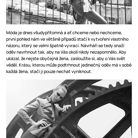
Móda je dnes všudypřítomná a ať chceme nebo nechceme,
první pohled nám ve většině případů stačí k vytvoření vlastního
názoru, který se velmi špatně vyvrací. Návrháři se tedy snaží
oděv navrhnout tak, aby na Vás okolí nikdy nezapomnělo. Aby
ukázal, že nejste obyčejná žena, zasloužíte si, aby o Vás svět
věděl. Krásu, kterou může podtrhnout jedinečný oděv má v sobě
každá žena, stačí ji pouze nechat vyniknout.