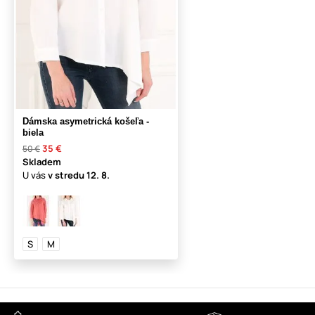
Dámska asymetrická košeľa -
biela
35 €
50 €
Skladem
U vás
v stredu
12. 8.
S
M