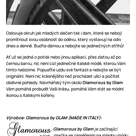
Oslovuje okruh jak mladých slečen tak i dam, které se nebojí
promítnout svou osobnost do oděvu, který vystavují na odiv
dnes a denně. Buďte dámou a nebojte se jedinečných střihů!
Ať už se jedná o potisk nebo jinou aplikaci, přes zlatou až po
černou barvu, nic není cizí jedinečné italské módě, kterou Vám
tímto nabízíme. Popusťte uzdu své fantazii a nebojte se být
originální. Není nic krásnějšího než procházet ulicí a počítat
obdivné pohledy. Návrhářský tým okolo
Glamorous by Glam
Vám pomáhá probudit Vaši krásu, pomáhá Vám stát se módní
ikonou s italskými kořeny.
Výrobce: Glamorous by GLAM (MADE IN ITALY):
Glamorous by Glam
je začínající
značka se zaměřením na mladou módu.