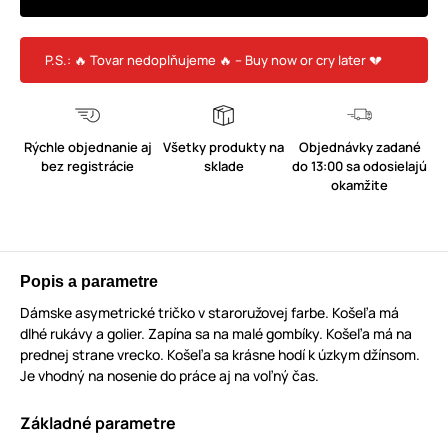
P.S.: 🔥 Tovar nedoplňujeme 🔥 – Buy now or cry later 💔
Rýchle objednanie aj
Všetky produkty na
Objednávky zadané
bez registrácie
sklade
do 13:00 sa odosielajú
okamžite
Popis a parametre
Dámske asymetrické tričko v staroružovej farbe. Košeľa má
dlhé rukávy a golier. Zapína sa na malé gombíky. Košeľa má na
prednej strane vrecko. Košeľa sa krásne hodí k úzkym džínsom.
Je vhodný na nosenie do práce aj na voľný čas.
Základné parametre