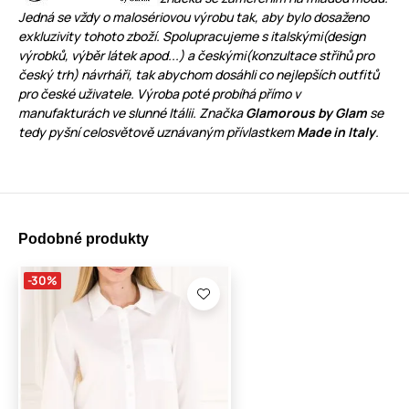
Jedná se vždy o
malosériovou výrobu
tak, aby bylo dosaženo
exkluzivity tohoto zboží. Spolupracujeme s italskými(design
výrobků, výběr látek apod...) a českými(konzultace střihů pro
český trh) návrháři, tak abychom dosáhli co nejlepších outfitů
pro české uživatele. Výroba poté probíhá přímo v
manufakturách ve slunné Itálii. Značka
Glamorous by Glam
se
tedy pyšní celosvětově uznávaným přívlastkem
Made in Italy
.
Podobné produkty
-30%