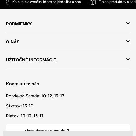
Kolekcie a značky, ktoré nájdete iba u nás
Tisíce produktov skla
PODMIENKY
O NÁS
UŽITOČNÉ INFORMÁCIE
Kontaktujte nás
Pondelok-Streda:
10-12, 13-17
Štvrtok:
13-17
Piatok:
10-12, 13-17
Máte dotazy a návrhy?