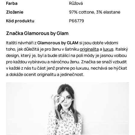
Farba
Růžová
Zloženie
97% cottone, 3% elastane
Kód produktu
P66779
Značka Glamorous by Glam
Italští návrháři z
Glamorous by GLAM
si jsou dobře vědomi
toho, jak důležitá je pro ženu v šatníku
originalita
a
luxus
. Italský
design, který je, byl a bude stálicí na poli módy je jasnou volbou
pro každou vybíravou a náročnou ženu. Značka se snaží vzbudit
v každé z nás tu část jenž prahne po luxusu, nechává se hýčkat
a dokáže ocenit originalitu a jedinečnost.