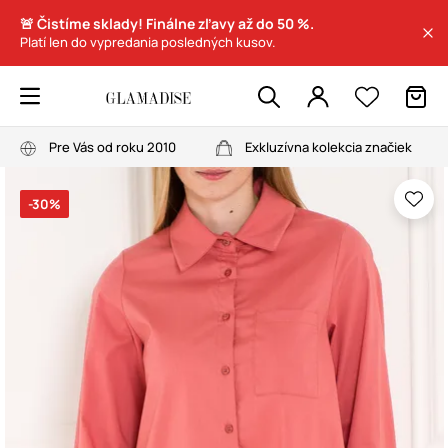
🚨 Čistíme sklady! Finálne zľavy až do 50 %.
Platí len do vypredania posledných kusov.
Pre Vás od roku 2010
Exkluzívna kolekcia značiek
-30%