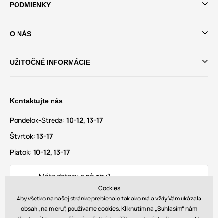
PODMIENKY
O NÁS
UŽITOČNÉ INFORMÁCIE
Kontaktujte nás
Pondelok-Streda:
10-12, 13-17
Štvrtok:
13-17
Piatok:
10-12, 13-17
Máte dotazy a návrhy?
info@glamadise.sk
Cookies
Aby všetko na našej stránke prebiehalo tak ako má a vždy Vám ukázala
obsah „na mieru”, používame cookies. Kliknutím na „Súhlasím“ nám
Nájdete nás tiež na