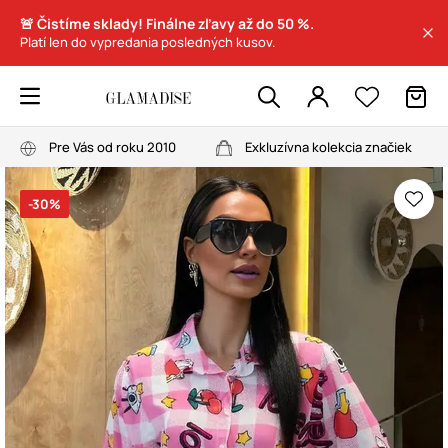
🚨 Čistíme sklady! Finálne zľavy až do 50 %.
Platí len do vypredania posledných kusov.
Pre Vás od roku 2010
Exkluzívna kolekcia značiek
-30%