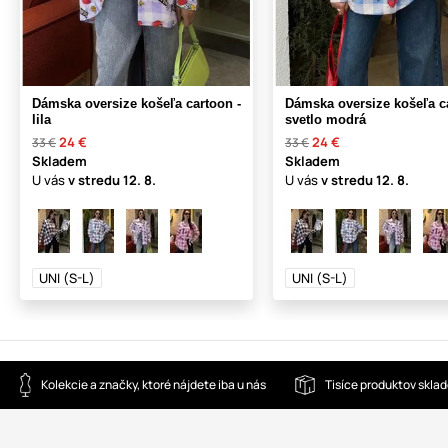
Dámska oversize košeľa cartoon -
Dámska oversize košeľa c
lila
svetlo modrá
24 €
24 €
33 €
33 €
Skladem
Skladem
U vás
v stredu
12. 8.
U vás
v stredu
12. 8.
UNI (S-L)
UNI (S-L)
Kolekcie a značky, ktoré nájdete iba u nás
Tisíce produktov skla