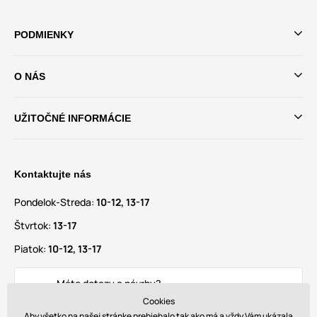
PODMIENKY
O NÁS
UŽITOČNÉ INFORMÁCIE
Kontaktujte nás
Pondelok-Streda:
10-12, 13-17
Štvrtok:
13-17
Piatok:
10-12, 13-17
Máte dotazy a návrhy?
info@glamadise.sk
Cookies
Aby všetko na našej stránke prebiehalo tak ako má a vždy Vám ukázala