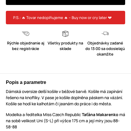
P.S.: 🔥 Tovar nedoplňujeme 🔥 – Buy now or cry later 💔
Rýchle objednanie aj
Všetky produkty na
Objednávky zadané
bez registrácie
sklade
do 13:00 sa odosielajú
okamžite
Popis a parametre
Dámská oversize delší košile v béžové barvě. Košile má zapínání
řešeno na knoflíky. V pase je košile doplněna páskem na vázání.
Košile se hodí ke kalhotám či jeanám do práce i do města.
Modelka a ředitelka Miss Czech Republic
Taťána Makarenko
má
na sobě velikost Uni (S-L) při výšce 175 cm a její míry jsou 88-
58-88