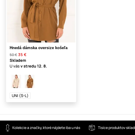
Hnedá dámska oversize košeľa
35 €
50 €
Skladem
U vás
v stredu
12. 8.
UNI (S-L)
Kolekcie a značky, ktoré nájdete iba u nás
Tisíce produktov skla