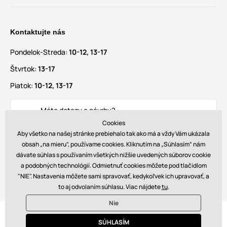
Kontaktujte nás
Pondelok-Streda:
10-12, 13-17
Štvrtok:
13-17
Piatok:
10-12, 13-17
Máte dotazy a návrhy?
info@glamadise.sk
Cookies
Aby všetko na našej stránke prebiehalo tak ako má a vždy Vám ukázala
obsah „na mieru”, používame cookies. Kliknutím na „Súhlasím“ nám
Nájdete nás tiež na
dávate súhlas s používaním všetkých nižšie uvedených súborov cookie
a podobných technológií. Odmietnuť cookies môžete pod tlačidlom
"NIE". Nastavenia môžete sami spravovať, kedykoľvek ich upravovať, a
to aj odvolaním súhlasu. Viac nájdete
tu
.
Nie
© 2026 www.glamadise.sk. Technicky zaisťuje
Simplia s.r.o.
SÚHLASÍM