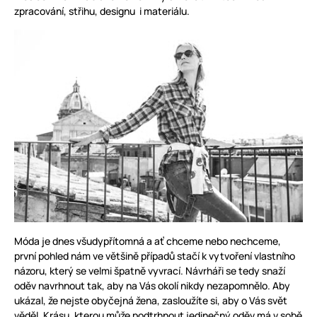
zpracování, střihu, designu i materiálu.
Móda je dnes všudypřítomná a ať chceme nebo nechceme,
první pohled nám ve většině případů stačí k vytvoření vlastního
názoru, který se velmi špatně vyvrací. Návrháři se tedy snaží
oděv navrhnout tak, aby na Vás okolí nikdy nezapomnělo. Aby
ukázal, že nejste obyčejná žena, zasloužíte si, aby o Vás svět
věděl. Krásu, kterou může podtrhnout jedinečný oděv má v sobě