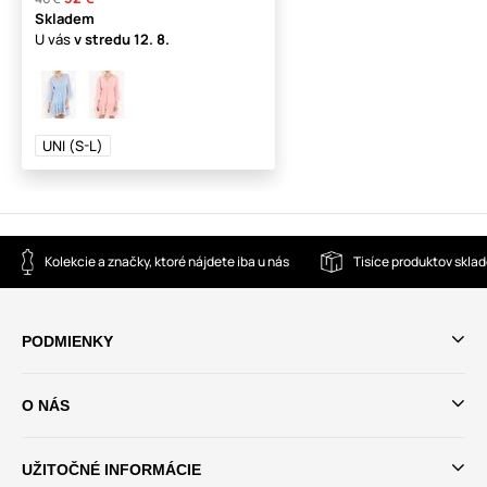
Skladem
U vás
v stredu
12. 8.
UNI (S-L)
Kolekcie a značky, ktoré nájdete iba u nás
Tisíce produktov skla
PODMIENKY
O NÁS
UŽITOČNÉ INFORMÁCIE