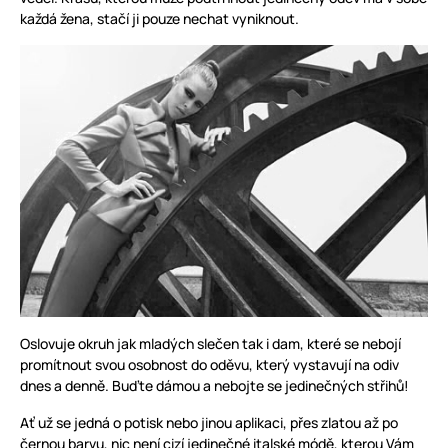
každá žena, stačí ji pouze nechat vyniknout.
Oslovuje okruh jak mladých slečen tak i dam, které se nebojí
promítnout svou osobnost do oděvu, který vystavují na odiv
dnes a denně. Buďte dámou a nebojte se jedinečných střihů!
Ať už se jedná o potisk nebo jinou aplikaci, přes zlatou až po
černou barvu, nic není cizí jedinečné italské módě, kterou Vám