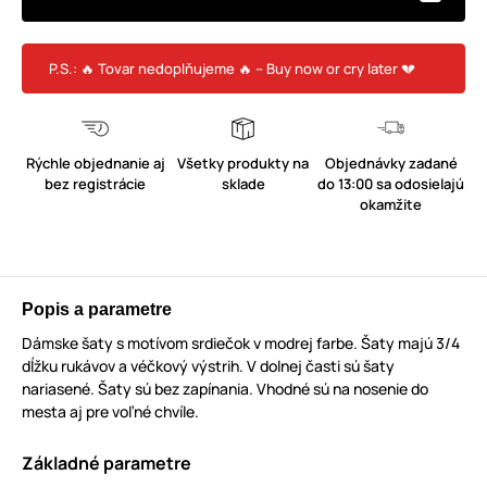
P.S.: 🔥 Tovar nedoplňujeme 🔥 – Buy now or cry later 💔
Rýchle objednanie aj
Všetky produkty na
Objednávky zadané
bez registrácie
sklade
do 13:00 sa odosielajú
okamžite
Popis a parametre
Dámske šaty s motívom srdiečok v modrej farbe. Šaty majú 3/4
dĺžku rukávov a véčkový výstrih. V dolnej časti sú šaty
nariasené. Šaty sú bez zapínania. Vhodné sú na nosenie do
mesta aj pre voľné chvíle.
Základné parametre