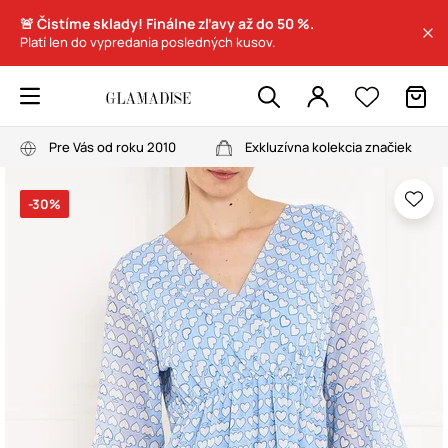
🚨 Čistíme sklady! Finálne zľavy až do 50 %.
Platí len do vypredania posledných kusov.
Pre Vás od roku 2010
Exkluzívna kolekcia značiek
-30%