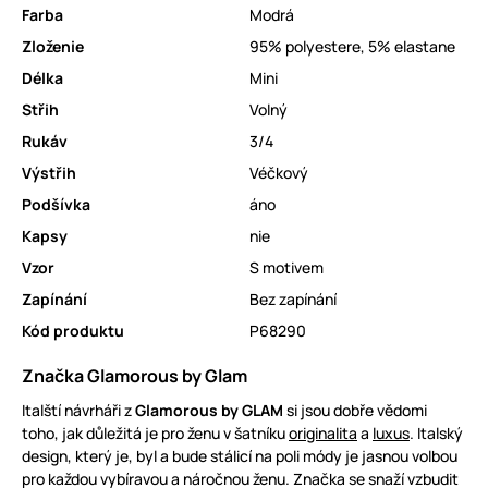
Farba
Modrá
Zloženie
95% polyestere, 5% elastane
Délka
Mini
Střih
Volný
Rukáv
3/4
Výstřih
Véčkový
Podšívka
áno
Kapsy
nie
Vzor
S motivem
Zapínání
Bez zapínání
Kód produktu
P68290
Značka Glamorous by Glam
Italští návrháři z
Glamorous by GLAM
si jsou dobře vědomi
toho, jak důležitá je pro ženu v šatníku
originalita
a
luxus
. Italský
design, který je, byl a bude stálicí na poli módy je jasnou volbou
pro každou vybíravou a náročnou ženu. Značka se snaží vzbudit