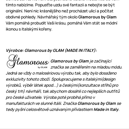
tímto nabízíme. Popusťte uzdu své fantazii a nebojte se být
originální. Není nic krásnějšího než procházet ulicí a počítat
obdivné pohledy. Návrhářský tým okolo
Glamorous by Glam
Vám pomáhá probudit Vaši krásu, pomáhá Vám stát se módní
ikonou s italskými kořeny.
Výrobce: Glamorous by GLAM (MADE IN ITALY):
Glamorous by Glam
je začínající
značka se zaměřením na mladou módu.
Jedná se vždy o
malosériovou výrobu
tak, aby bylo dosaženo
exkluzivity tohoto zboží. Spolupracujeme s italskými(design
výrobků, výběr látek apod...) a českými(konzultace střihů pro
český trh) návrháři, tak abychom dosáhli co nejlepších outfitů
pro české uživatele. Výroba poté probíhá přímo v
manufakturách ve slunné Itálii. Značka
Glamorous by Glam
se
tedy pyšní celosvětově uznávaným přívlastkem
Made in Italy
.