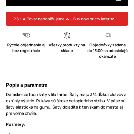
P.S.: 🔥 Tovar nedoplňujeme 🔥 – Buy now or cry later 💔
Rýchle objednanie aj
Všetky produkty na
Objednávky zadané
bez registrácie
sklade
do 13:00 sa odosielajú
okamžite
Popis a parametre
Dámske cartoon šaty v lila farbe. Šaty majú 3/4 dĺžku rukávov a
okrúhly výstrih. Rukávy sú široké netopierieho strihu. V páse sú
šaty elastické na gumu. Šaty doladíte k teniskám do mesta aj
pre voľné chvíle.
Rozmery: