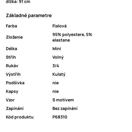
dĺžka: 91 cm
Základné parametre
Farba
Fialová
95% polyestere, 5%
Zloženie
elastane
Délka
Mini
Střih
Volný
Rukáv
3/4
Výstřih
Kulatý
Podšívka
nie
Kapsy
nie
Vzor
S motivem
Zapínání
Bez zapínání
Kód produktu
P68310