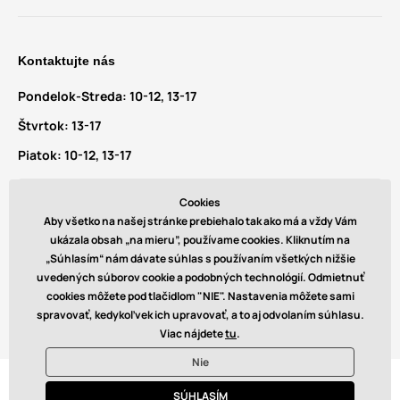
Kontaktujte nás
Pondelok-Streda:
10-12, 13-17
Štvrtok:
13-17
Piatok:
10-12, 13-17
Máte dotazy a návrhy?
Cookies
info@glamadise.sk
Aby všetko na našej stránke prebiehalo tak ako má a vždy Vám
ukázala obsah „na mieru”, používame cookies. Kliknutím na
„Súhlasím“ nám dávate súhlas s používaním všetkých nižšie
Nájdete nás tiež na
uvedených súborov cookie a podobných technológií. Odmietnuť
cookies môžete pod tlačidlom "NIE". Nastavenia môžete sami
spravovať, kedykoľvek ich upravovať, a to aj odvolaním súhlasu.
Viac nájdete
tu
.
Nie
© 2026 www.glamadise.sk. Technicky zaisťuje
Simplia s.r.o.
SÚHLASÍM