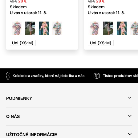
29 €
29 €
42 €
42 €
Skladem
Skladem
U vás
v utorok
11. 8.
U vás
v utorok
11. 8.
Uni (XS-M)
Uni (XS-M)
Kolekcie a značky, ktoré nájdete iba u nás
Tisíce produktov s
PODMIENKY
O NÁS
UŽITOČNÉ INFORMÁCIE