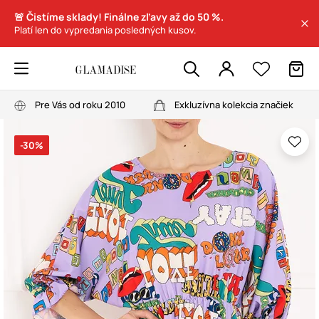
🚨 Čistíme sklady! Finálne zľavy až do 50 %.
Platí len do vypredania posledných kusov.
Pre Vás od roku 2010
Exkluzívna kolekcia značiek
-30%