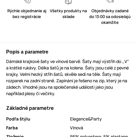
Rýchle objednanie aj
Všetky produkty na
Objednávky zadané
bez registrácie
sklade
do 13:00 sa odosielajú
okamžite
Popis a parametre
Dámské krajkové šaty ve vínové barvě. Šaty mají výstřih do ,,V"
a krátké rukávy. Délka šatů je na kolena. Šaty jsou celé z pevné
krajky. Velmi hezký střih šatů, skvěle sedí na těle. Šaty mají
rozparek na zadní straně. Zapínání je řešeno na zip, který je na
zádech. Vhodné jsou na společenské události jako jsou
například plesy či večírky.
Základné parametre
Podľa štýlu
Elegance&Party
Farba
Vínová
Zloženie
95% polyestere, 5% elastane