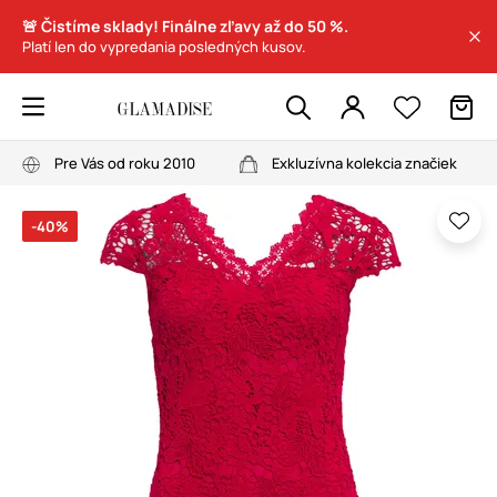
🚨 Čistíme sklady! Finálne zľavy až do 50 %.
Platí len do vypredania posledných kusov.
Pre Vás od roku 2010
Exkluzívna kolekcia značiek
-40%