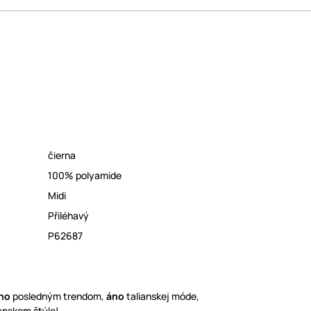
čierna
100% polyamide
Midi
Přiléhavý
P62687
no
posledným trendom,
áno
talianskej móde,
ianskom štýle!