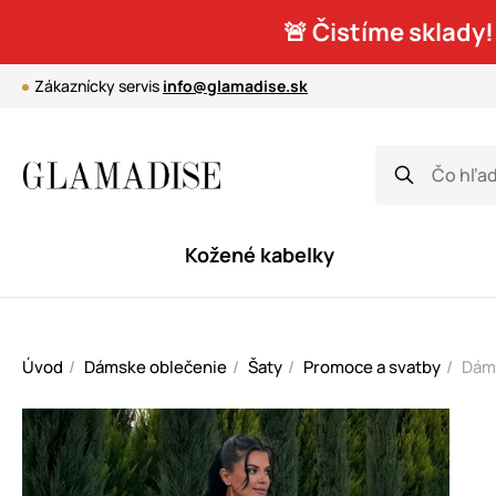
🚨 Čistíme sklady!
Zákaznícky servis
info@glamadise.sk
Kožené kabelky
Úvod
Dámske oblečenie
Šaty
Promoce a svatby
Dáms