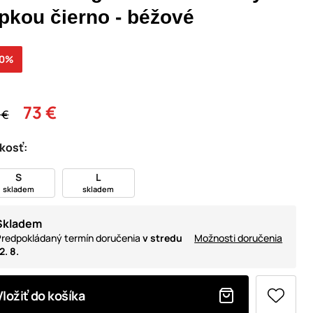
ipkou čierno - béžové
30%
73 €
 €
kosť:
S
L
skladem
skladem
Skladem
redpokládaný termín doručenia
v stredu
Možnosti doručenia
2. 8.
Vložiť do košíka