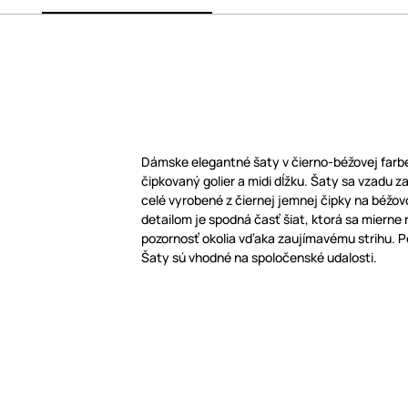
Dámske elegantné šaty v čierno-béžovej farbe
čipkovaný golier a midi dĺžku. Šaty sa vzadu za
celé vyrobené z čiernej jemnej čipky na béž
detailom je spodná časť šiat, ktorá sa mierne 
pozornosť okolia vďaka zaujímavému strihu. Pe
Šaty sú vhodné na spoločenské udalosti.