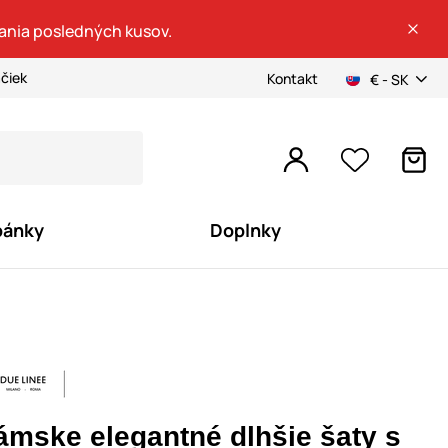
dania posledných kusov.
ačiek
Kontakt
€ - SK
pánky
Doplnky
ámske elegantné dlhšie šaty s