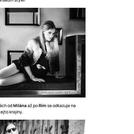
tách od
Milána
až po
Rím
sa odkazuje na
ejto krajiny.