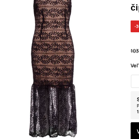
č
-
103
Veľ
P
1