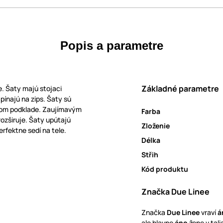
Popis a parametre
Základné parametre
. Šaty majú stojaci
pínajú na zips. Šaty sú
ovom podklade. Zaujímavým
Farba
rozširuje. Šaty upútajú
Zloženie
rfektne sedí na tele.
Délka
Střih
Kód produktu
Značka Due Linee
Značka
Due Linee
vraví
á
ale hlavne
áno
žene v tal