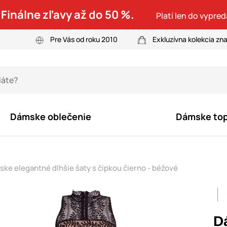
 Finálne zľavy až do 50 %.
Platí len do vypre
Pre Vás od roku 2010
Exkluzívna kolekcia zn
Dámske oblečenie
Dámske to
ke elegantné dlhšie šaty s čipkou čierno - béžové
D