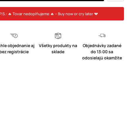
P.S.: 🔥 Tovar nedoplňujeme 🔥 – Buy now or cry later 💔
hle objednanie aj
Všetky produkty na
Objednávky zadané
bez registrácie
sklade
do 13:00 sa
odosielajú okamžite