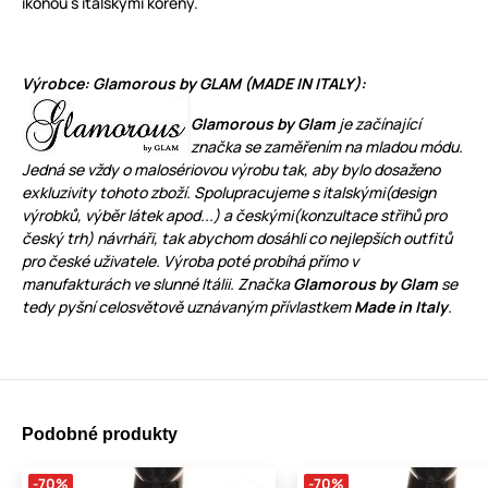
ikonou s italskými kořeny.
Výrobce: Glamorous by GLAM (MADE IN ITALY):
Glamorous by Glam
je začínající
značka se zaměřením na mladou módu.
Jedná se vždy o
malosériovou výrobu
tak, aby bylo dosaženo
exkluzivity tohoto zboží. Spolupracujeme s italskými(design
výrobků, výběr látek apod...) a českými(konzultace střihů pro
český trh) návrháři, tak abychom dosáhli co nejlepších outfitů
pro české uživatele. Výroba poté probíhá přímo v
manufakturách ve slunné Itálii. Značka
Glamorous by Glam
se
tedy pyšní celosvětově uznávaným přívlastkem
Made in Italy
.
Podobné produkty
-70%
-70%