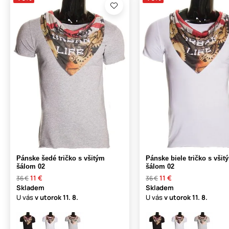
Pánske šedé tričko s všitým
Pánske biele tričko s všit
šálom 02
šálom 02
11 €
11 €
36 €
36 €
Skladem
Skladem
U vás
v utorok
11. 8.
U vás
v utorok
11. 8.