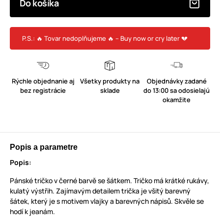
Do košíka
P.S.: 🔥 Tovar nedoplňujeme 🔥 – Buy now or cry later 💔
Rýchle objednanie aj
Všetky produkty na
Objednávky zadané
bez registrácie
sklade
do 13:00 sa odosielajú
okamžite
Popis a parametre
Popis:
Pánské tričko v černé barvě se šátkem. Tričko má krátké rukávy,
kulatý výstřih. Zajímavým detailem trička je všitý barevný
šátek, který je s motivem vlajky a barevných nápisů. Skvěle se
hodí k jeanám.