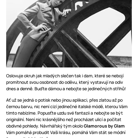
Oslovuje okruh jak mladých slečen tak i dam, které se nebojí
promítnout svou osobnost do oděvu, který vystavují na odiv
dnes a denně. Buďte dámou a nebojte se jedinečných střihů!
Ať už se jedná o potisk nebo jinou aplikaci, přes zlatou až po
černou barvu, nic není cizí jedinečné italské módě, kterou Vám
tímto nabízíme. Popusťte uzdu své fantazii a nebojte se být
originální. Není nic krásnějšího než procházet ulicí a počítat
obdivné pohledy. Návrhářský tým okolo
Glamorous by Glam
Vám pomáhá probudit Vaši krásu, pomáhá Vám stát se módní