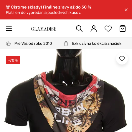
🚨 Čistíme sklady! Finálne zľavy až do 50 %.
Platí len do vypredania posledných kusov.
Pre Vás od roku 2010
Exkluzívna kolekcia značiek
-70%