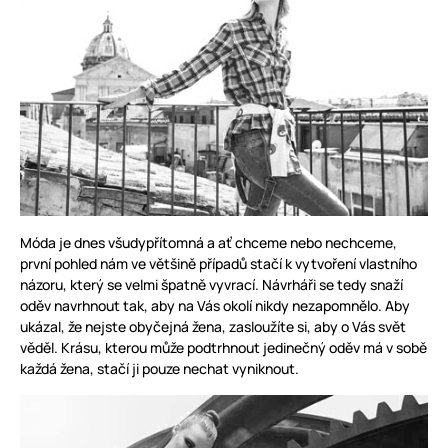
Móda je dnes všudypřítomná a ať chceme nebo nechceme,
první pohled nám ve většině případů stačí k vytvoření vlastního
názoru, který se velmi špatně vyvrací. Návrháři se tedy snaží
oděv navrhnout tak, aby na Vás okolí nikdy nezapomnělo. Aby
ukázal, že nejste obyčejná žena, zasloužíte si, aby o Vás svět
věděl. Krásu, kterou může podtrhnout jedinečný oděv má v sobě
každá žena, stačí ji pouze nechat vyniknout.