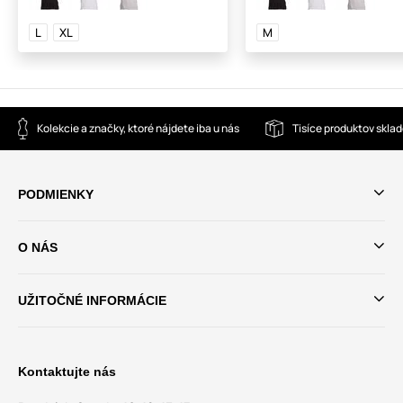
L
XL
M
Kolekcie a značky, ktoré nájdete iba u nás
Tisíce produktov skla
PODMIENKY
O NÁS
UŽITOČNÉ INFORMÁCIE
Kontaktujte nás