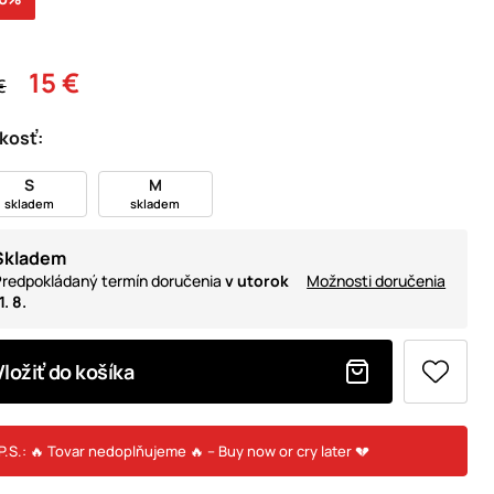
15 €
€
kosť:
S
M
skladem
skladem
Skladem
redpokládaný termín doručenia
v utorok
Možnosti doručenia
1. 8.
Vložiť do košíka
P.S.: 🔥 Tovar nedoplňujeme 🔥 – Buy now or cry later 💔