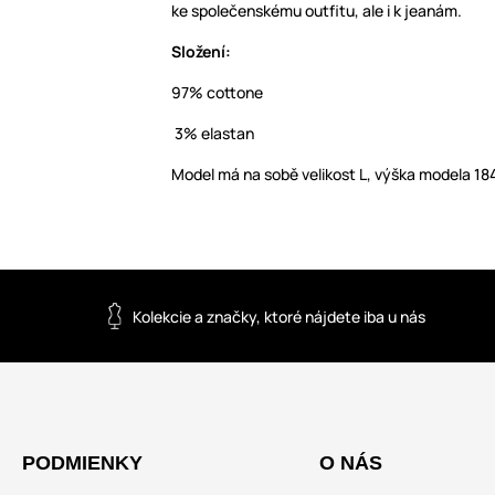
ke společenskému outfitu, ale i k jeanám.
Složení:
97% cottone
3% elastan
Model má na sobě velikost L, výška modela 1
Kolekcie a značky, ktoré nájdete iba u nás
PODMIENKY
O NÁS