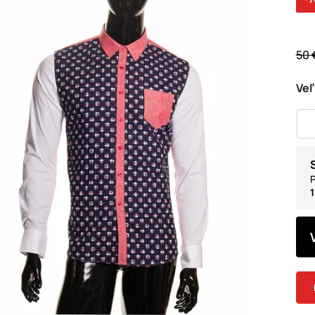
50 
Veľ
P
1