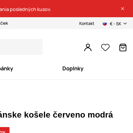
dania posledných kusov.
ačiek
Kontakt
€ - SK
pánky
Doplnky
ánske košele červeno modrá
70%