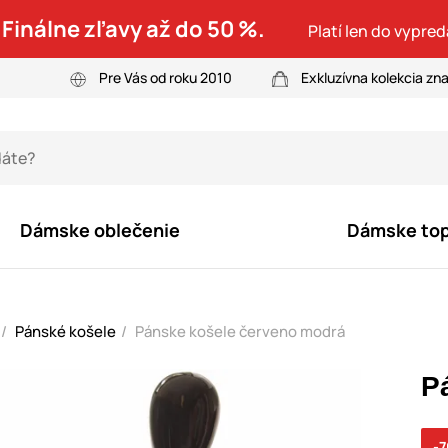
 Finálne zľavy až do 50 %.
Platí len do vypre
Pre Vás od roku 2010
Exkluzívna kolekcia zn
Dámske oblečenie
Dámske to
Pánské košele
Pánske košele červeno modrá
P
-