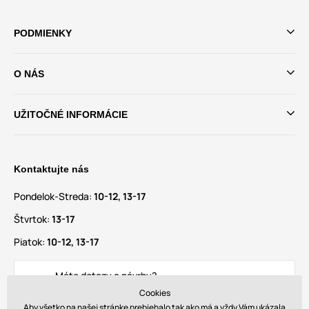
PODMIENKY
O NÁS
UŽITOČNÉ INFORMÁCIE
Kontaktujte nás
Pondelok-Streda:
10-12, 13-17
Štvrtok:
13-17
Piatok:
10-12, 13-17
Máte dotazy a návrhy?
info@glamadise.sk
Cookies
Aby všetko na našej stránke prebiehalo tak ako má a vždy Vám ukázala