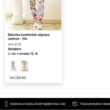
Dámska komfortná súprava
cartoon - lila
41 €
58 €
Skladem
U vás
v stredu
12. 8.
Uni (XS-M)
Kolekcie a značky, ktoré nájdete iba u nás
Tisíce produktov skla