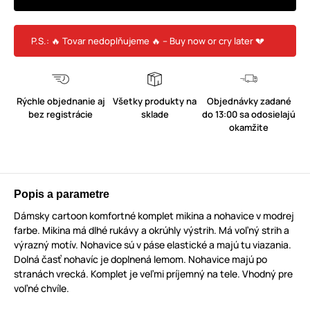
P.S.: 🔥 Tovar nedoplňujeme 🔥 – Buy now or cry later 💔
Rýchle objednanie aj
Všetky produkty na
Objednávky zadané
bez registrácie
sklade
do 13:00 sa odosielajú
okamžite
Popis a parametre
Dámsky cartoon komfortné komplet mikina a nohavice v modrej
farbe. Mikina má dlhé rukávy a okrúhly výstrih. Má voľný strih a
výrazný motív. Nohavice sú v páse elastické a majú tu viazania.
Dolná časť nohavíc je doplnená lemom. Nohavice majú po
stranách vrecká. Komplet je veľmi príjemný na tele. Vhodný pre
voľné chvíle.