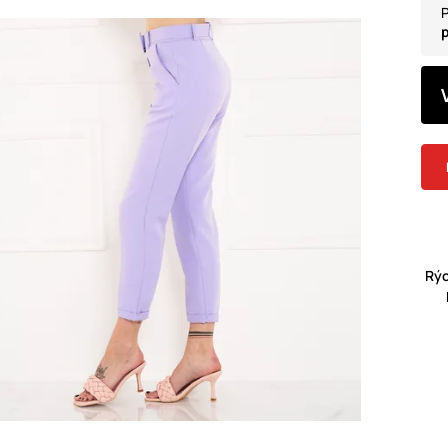
P
p
Rýc