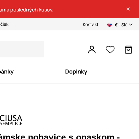
dania posledných kusov.
ačiek
Kontakt
€ - SK
pánky
Doplnky
ámske nohavice s opaskom -