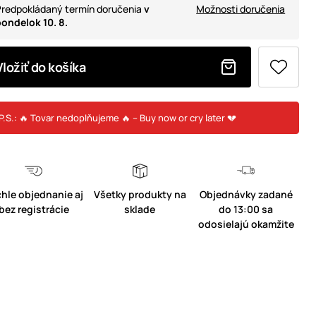
redpokládaný termín doručenia
v
Možnosti doručenia
ondelok 10. 8.
Vložiť do košíka
P.S.: 🔥 Tovar nedoplňujeme 🔥 – Buy now or cry later 💔
hle objednanie aj
Všetky produkty na
Objednávky zadané
bez registrácie
sklade
do 13:00 sa
odosielajú okamžite