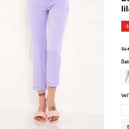
li
-
34 
Ďal
Veľ