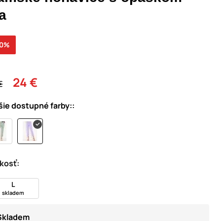
la
30%
24 €
€
šie dostupné farby::
kosť:
L
skladem
Skladem