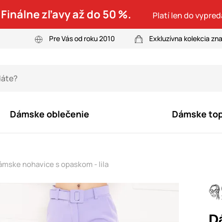
 Finálne zľavy až do 50 %.
Platí len do vypre
Pre Vás od roku 2010
Exkluzívna kolekcia zn
Dámske oblečenie
Dámske to
mske nohavice s opaskom - lila
D