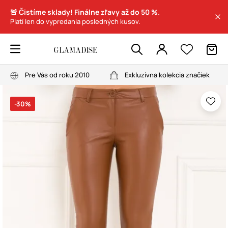
🚨 Čistíme sklady! Finálne zľavy až do 50 %.
Platí len do vypredania posledných kusov.
Pre Vás od roku 2010
Exkluzívna kolekcia značiek
-30%