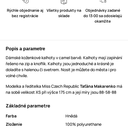
Rýchle objednanie aj
Všetky produkty na
Objednávky zadané
bez registrácie
sklade
do 13:00 sa odosielajú
okamžite
Popis a parametre
Dámské koženkové kalhoty v camel barvě. Kalhoty mají zapínání
řešeno na zip a knoflík. Kalhoty jsou jednoduché a krásně je
doladíte s halenou či svetrem. Nosit je můžete do města i pro
volné chvíle.
Modelka a ředitelka Miss Czech Republic
Taťána Makarenko
má
na sobě velikost XS při výšce 175 cm a její míry jsou 88-58-88
Základné parametre
Farba
Hnědá
Zloženie
100% polyurethane