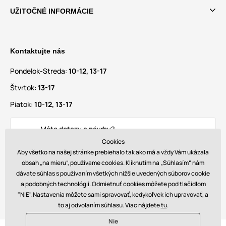
UŽITOČNÉ INFORMÁCIE
Kontaktujte nás
Pondelok-Streda:
10-12, 13-17
Štvrtok:
13-17
Piatok:
10-12, 13-17
Máte dotazy a návrhy?
info@glamadise.sk
Cookies
Aby všetko na našej stránke prebiehalo tak ako má a vždy Vám ukázala
obsah „na mieru”, používame cookies. Kliknutím na „Súhlasím“ nám
Nájdete nás tiež na
dávate súhlas s používaním všetkých nižšie uvedených súborov cookie
a podobných technológií. Odmietnuť cookies môžete pod tlačidlom
"NIE". Nastavenia môžete sami spravovať, kedykoľvek ich upravovať, a
to aj odvolaním súhlasu. Viac nájdete
tu
.
Nie