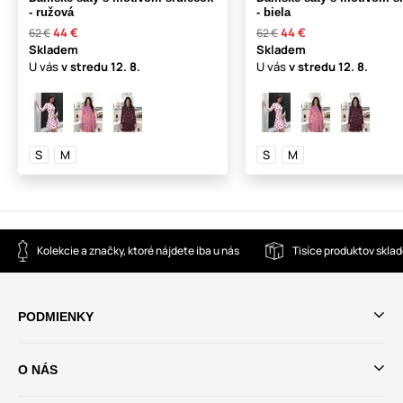
- ružová
- biela
44 €
44 €
62 €
62 €
Skladem
Skladem
U vás
v stredu
12. 8.
U vás
v stredu
12. 8.
S
M
S
M
Kolekcie a značky, ktoré nájdete iba u nás
Tisíce produktov skla
PODMIENKY
O NÁS