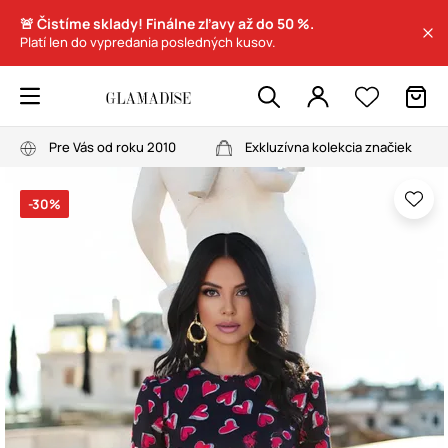
🚨 Čistíme sklady! Finálne zľavy až do 50 %.
Platí len do vypredania posledných kusov.
Pre Vás od roku 2010
Exkluzívna kolekcia značiek
-30%