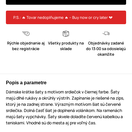
P.S.: 🔥 Tovar nedoplňujeme 🔥 – Buy now or cry later 💔
Rýchle objednanie aj
Všetky produkty na
Objednávky zadané
bez registrácie
sklade
do 13:00 sa odosielajú
okamžite
Popis a parametre
Dámske krátke šaty s motívom srdiečok v čiernej farbe. Šaty
majú dlhé rukávy a okrúhly výstrih. Zapínanie je riešené na zips,
ktorý je na zadnej strane. Výrazným motívom šiat sú červené
srdiečka. Dolná časť šiat je doplnená volánikom. Na ramenách
majú šaty vypchávky. Šaty skvele doladíte červenú kabelkou a
teniskami. Vhodné sú do mesta aj pre voľný čas.