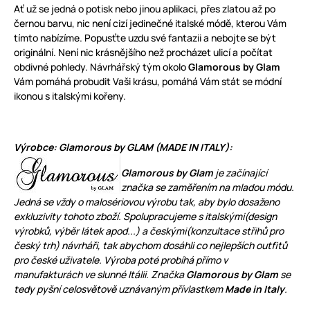
Ať už se jedná o potisk nebo jinou aplikaci, přes zlatou až po
černou barvu, nic není cizí jedinečné italské módě, kterou Vám
tímto nabízíme. Popusťte uzdu své fantazii a nebojte se být
originální. Není nic krásnějšího než procházet ulicí a počítat
obdivné pohledy. Návrhářský tým okolo
Glamorous by Glam
Vám pomáhá probudit Vaši krásu, pomáhá Vám stát se módní
ikonou s italskými kořeny.
Výrobce: Glamorous by GLAM (MADE IN ITALY):
Glamorous by Glam
je začínající
značka se zaměřením na mladou módu.
Jedná se vždy o
malosériovou výrobu
tak, aby bylo dosaženo
exkluzivity tohoto zboží. Spolupracujeme s italskými(design
výrobků, výběr látek apod...) a českými(konzultace střihů pro
český trh) návrháři, tak abychom dosáhli co nejlepších outfitů
pro české uživatele. Výroba poté probíhá přímo v
manufakturách ve slunné Itálii. Značka
Glamorous by Glam
se
tedy pyšní celosvětově uznávaným přívlastkem
Made in Italy
.