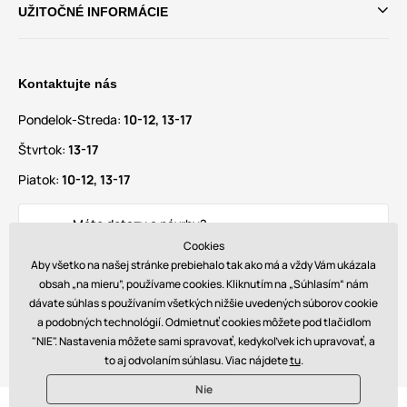
UŽITOČNÉ INFORMÁCIE
Kontaktujte nás
Pondelok-Streda:
10-12, 13-17
Štvrtok:
13-17
Piatok:
10-12, 13-17
Máte dotazy a návrhy?
info@glamadise.sk
Cookies
Aby všetko na našej stránke prebiehalo tak ako má a vždy Vám ukázala
obsah „na mieru”, používame cookies. Kliknutím na „Súhlasím“ nám
Nájdete nás tiež na
dávate súhlas s používaním všetkých nižšie uvedených súborov cookie
a podobných technológií. Odmietnuť cookies môžete pod tlačidlom
"NIE". Nastavenia môžete sami spravovať, kedykoľvek ich upravovať, a
to aj odvolaním súhlasu. Viac nájdete
tu
.
Nie