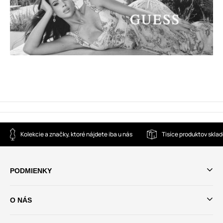
Kolekcie a značky, ktoré nájdete iba u nás
Tisíce produktov skla
PODMIENKY
O NÁS