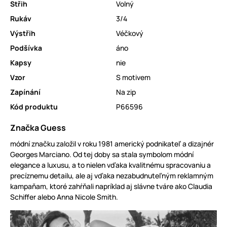
Střih
Volný
Rukáv
3/4
Výstřih
Véčkový
Podšívka
áno
Kapsy
nie
Vzor
S motivem
Zapínání
Na zip
Kód produktu
P66596
Značka Guess
módní značku založil v roku 1981 americký podnikateľ a dizajnér
Georges Marciano. Od tej doby sa stala symbolom módní
elegance a luxusu, a to nielen vďaka kvalitnému spracovaniu a
precíznemu detailu, ale aj vďaka nezabudnuteľným reklamným
kampaňam, ktoré zahŕňali napríklad aj slávne tváre ako Claudia
Schiffer alebo Anna Nicole Smith.