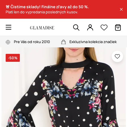
🚨 Čistíme sklady! Finálne zľavy až do 50 %.
Platí len do vypredania posledných kusov.
Pre Vás od roku 2010
Exkluzívna kolekcia značiek
-50%