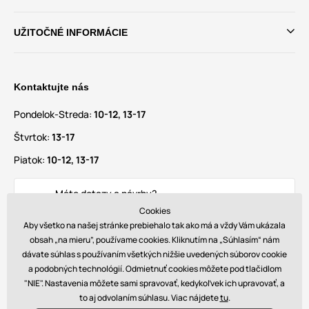
UŽITOČNÉ INFORMÁCIE
Kontaktujte nás
Pondelok-Streda:
10-12, 13-17
Štvrtok:
13-17
Piatok:
10-12, 13-17
Máte dotazy a návrhy?
info@glamadise.sk
Cookies
Aby všetko na našej stránke prebiehalo tak ako má a vždy Vám ukázala
obsah „na mieru”, používame cookies. Kliknutím na „Súhlasím“ nám
Nájdete nás tiež na
dávate súhlas s používaním všetkých nižšie uvedených súborov cookie
a podobných technológií. Odmietnuť cookies môžete pod tlačidlom
"NIE". Nastavenia môžete sami spravovať, kedykoľvek ich upravovať, a
to aj odvolaním súhlasu. Viac nájdete
tu
.