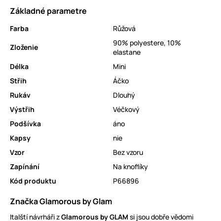
Základné parametre
Farba
Růžová
90% polyestere, 10%
Zloženie
elastane
Délka
Mini
Střih
Áčko
Rukáv
Dlouhý
Výstřih
Véčkový
Podšívka
áno
Kapsy
nie
Vzor
Bez vzoru
Zapínání
Na knoflíky
Kód produktu
P66896
Značka Glamorous by Glam
Italští návrháři z
Glamorous by GLAM
si jsou dobře vědomi