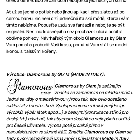
dnes a denně. Buďte dámou a nebojte se jedinečných střihů!
Ať už se jedná o potisk nebo jinou aplikaci, přes zlatou až po
černou barvu, nic není cizí jedinečné italské módě, kterou Vám
tímto nabízíme. Popusťte uzdu své fantazii a nebojte se být
originální. Není nic krásnějšího než procházet ulicí a počítat
obdivné pohledy. Návrhářský tým okolo
Glamorous by Glam
Vám pomáhá probudit Vaši krásu, pomáhá Vám stát se módní
ikonou s italskými kořeny.
Výrobce: Glamorous by GLAM (MADE IN ITALY):
Glamorous by Glam
je začínající
značka se zaměřením na mladou módu.
Jedná se vždy o
malosériovou výrobu
tak, aby bylo dosaženo
exkluzivity tohoto zboží. Spolupracujeme s italskými(design
výrobků, výběr látek apod...) a českými(konzultace střihů pro
český trh) návrháři, tak abychom dosáhli co nejlepších outfitů
pro české uživatele. Výroba poté probíhá přímo v
manufakturách ve slunné Itálii. Značka
Glamorous by Glam
se
tedy pyšní celosvětově uznávaným přívlastkem
Made in Italy
.