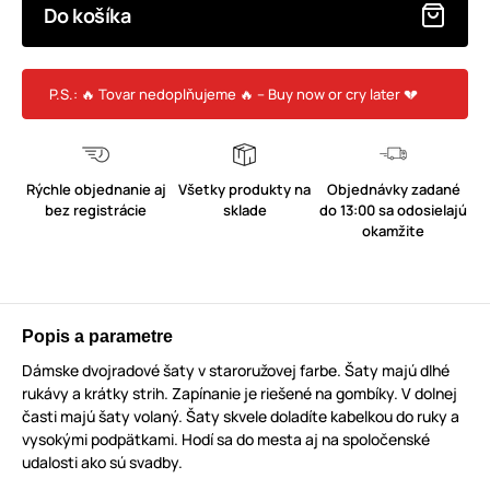
Do košíka
P.S.: 🔥 Tovar nedoplňujeme 🔥 – Buy now or cry later 💔
Rýchle objednanie aj
Všetky produkty na
Objednávky zadané
bez registrácie
sklade
do 13:00 sa odosielajú
okamžite
Popis a parametre
Dámske dvojradové šaty v staroružovej farbe. Šaty majú dlhé
rukávy a krátky strih. Zapínanie je riešené na gombíky. V dolnej
časti majú šaty volaný. Šaty skvele doladíte kabelkou do ruky a
vysokými podpätkami. Hodí sa do mesta aj na spoločenské
udalosti ako sú svadby.