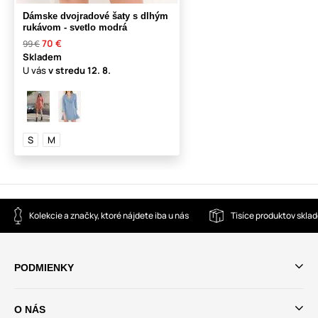
Dámske dvojradové šaty s dlhým
rukávom - svetlo modrá
70 €
99 €
Skladem
U vás
v stredu
12. 8.
S
M
Kolekcie a značky, ktoré nájdete iba u nás
Tisíce produktov skla
PODMIENKY
O NÁS