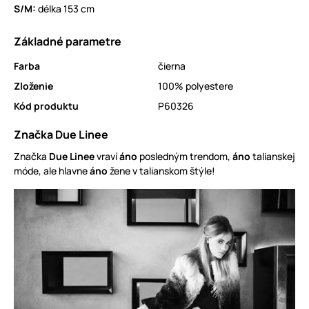
S/M:
délka 153 cm
Základné parametre
Farba
čierna
Zloženie
100% polyestere
Kód produktu
P60326
Značka Due Linee
Značka
Due Linee
vraví
áno
posledným trendom,
áno
talianskej
móde, ale hlavne
áno
žene v talianskom štýle!