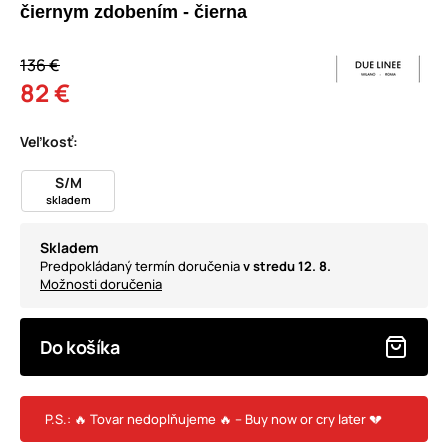
čiernym zdobením - čierna
136 €
82 €
Veľkosť:
S/M
skladem
Skladem
Predpokládaný termín doručenia
v stredu 12. 8.
Možnosti doručenia
Do košíka
P.S.: 🔥 Tovar nedoplňujeme 🔥 – Buy now or cry later 💔