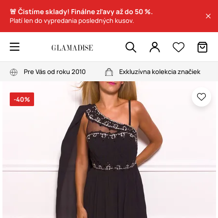
🚨 Čistíme sklady! Finálne zľavy až do 50 %.
Platí len do vypredania posledných kusov.
Pre Vás od roku 2010
Exkluzívna kolekcia značiek
-40%