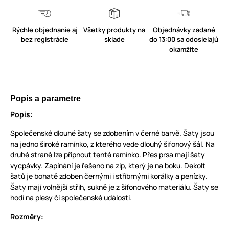
Rýchle objednanie aj
Všetky produkty na
Objednávky zadané
bez registrácie
sklade
do 13:00 sa odosielajú
okamžite
Popis a parametre
Popis:
Společenské dlouhé šaty se zdobením v černé barvě. Šaty jsou
na jedno široké ramínko, z kterého vede dlouhý šifonový šál. Na
druhé straně lze připnout tenté ramínko. Přes prsa mají šaty
vycpávky. Zapínání je řešeno na zip, který je na boku. Dekolt
šatů je bohatě zdoben černými i stříbrnými korálky a penízky.
Šaty mají volnější střih, sukně je z šifonového materiálu. Šaty se
hodí na plesy či společenské události.
Rozměry: