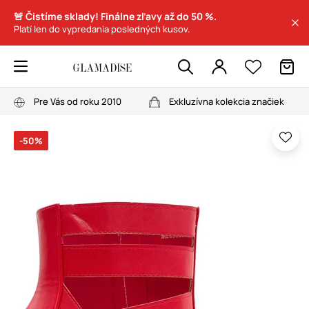
🚨 Čistíme sklady! Finálne zľavy až do 50 %.
Platí len do vypredania posledných kusov.
Pre Vás od roku 2010
Exkluzívna kolekcia značiek
-50%