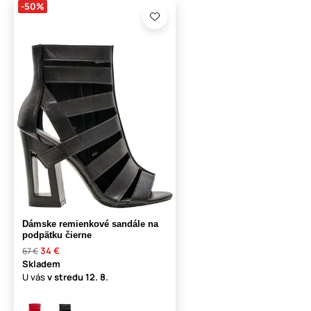
-50%
Dámske remienkové sandále na
podpätku čierne
34 €
67 €
Skladem
U vás
v stredu
12. 8.