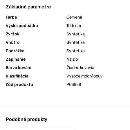
Základné parametre
Farba
Červená
Výška podpätku
10.5 cm
Zvršok
Syntetika
Vnútro
Syntetika
Podrážka
Syntetika
Zapínanie
Na zip
Barva kování
Žiadne kovania
Klasifikácia
Vysoce módní obuv
Kód produktu
P63858
Podobné produkty