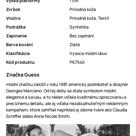
Výška platformy
1 cm
Zvršok
Prírodná koža
Vnútro
Prírodná koža
,
Textil
Podrážka
Syntetika
Zapínanie
Bez zapínání
Barva kování
Zlaté
Klasifikácia
Vysoce módní obuv
Kód produktu
P67540
Značka Guess
módní značku založil v roku 1981 americký podnikateľ a dizajnér
Georges Marciano. Od tej doby sa stala symbolom módní
elegance a luxusu, a to nielen vďaka kvalitnému spracovaniu a
precíznemu detailu, ale aj vďaka nezabudnuteľným reklamným
kampaňam, ktoré zahŕňali napríklad aj slávne tváre ako Claudia
Schiffer alebo Anna Nicole Smith.