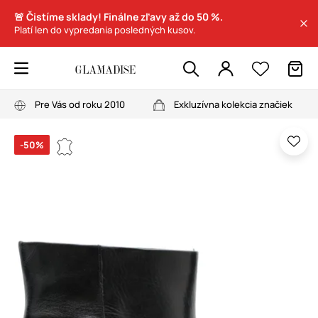
🚨 Čistíme sklady! Finálne zľavy až do 50 %.
Platí len do vypredania posledných kusov.
Pre Vás od roku 2010
Exkluzívna kolekcia značiek
-50%