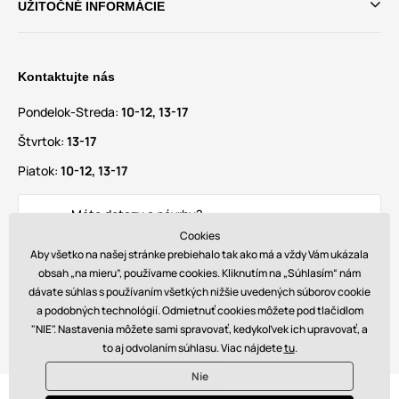
UŽITOČNÉ INFORMÁCIE
Kontaktujte nás
Pondelok-Streda:
10-12, 13-17
Štvrtok:
13-17
Piatok:
10-12, 13-17
Máte dotazy a návrhy?
info@glamadise.sk
Cookies
Aby všetko na našej stránke prebiehalo tak ako má a vždy Vám ukázala
obsah „na mieru”, používame cookies. Kliknutím na „Súhlasím“ nám
Nájdete nás tiež na
dávate súhlas s používaním všetkých nižšie uvedených súborov cookie
a podobných technológií. Odmietnuť cookies môžete pod tlačidlom
"NIE". Nastavenia môžete sami spravovať, kedykoľvek ich upravovať, a
to aj odvolaním súhlasu. Viac nájdete
tu
.
Nie
© 2026 www.glamadise.sk. Technicky zaisťuje
Simplia s.r.o.