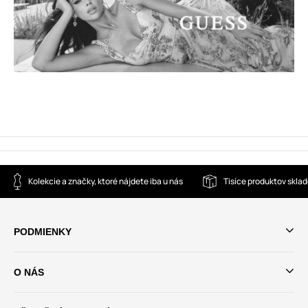
Kolekcie a značky, ktoré nájdete iba u nás
Tisíce produktov skla
PODMIENKY
O NÁS