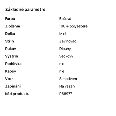
Základné parametre
Farba
Béžová
Zloženie
100% polyestere
Délka
Mini
Střih
Zavinovací
Rukáv
Dlouhý
Výstřih
Véčkový
Podšívka
nie
Kapsy
nie
Vzor
S motivem
Zapínání
Na vázání
Kód produktu
P68977