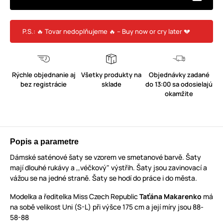
P.S.: 🔥 Tovar nedoplňujeme 🔥 – Buy now or cry later 💔
Rýchle objednanie aj
Všetky produkty na
Objednávky zadané
bez registrácie
sklade
do 13:00 sa odosielajú
okamžite
Popis a parametre
Dámské saténové šaty se vzorem ve smetanové barvě. Šaty
mají dlouhé rukávy a ,,véčkový" výstřih. Šaty jsou zavinovací a
vážou se na jedné straně. Šaty se hodí do práce i do města.
Modelka a ředitelka Miss Czech Republic
Taťána Makarenko
má
na sobě velikost Uni (S-L) při výšce 175 cm a její míry jsou 88-
58-88