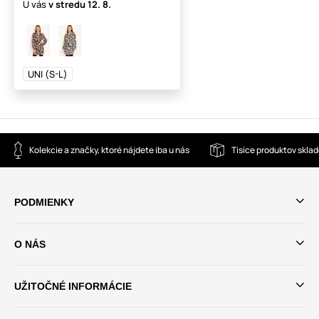
U vás
v stredu
12. 8.
UNI (S-L)
Kolekcie a značky, ktoré nájdete iba u nás
Tisíce produktov skla
PODMIENKY
O NÁS
UŽITOČNÉ INFORMÁCIE