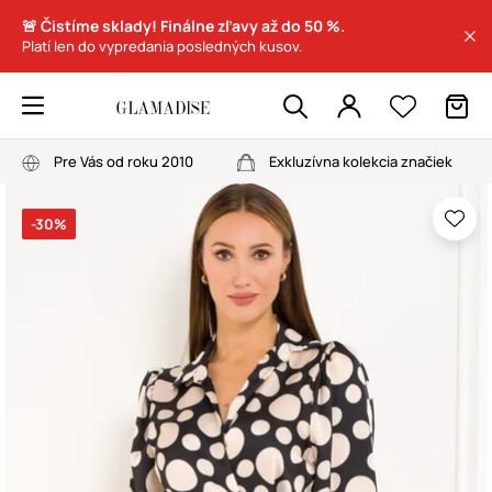
🚨 Čistíme sklady! Finálne zľavy až do 50 %.
Platí len do vypredania posledných kusov.
Pre Vás od roku 2010
Exkluzívna kolekcia značiek
-30%