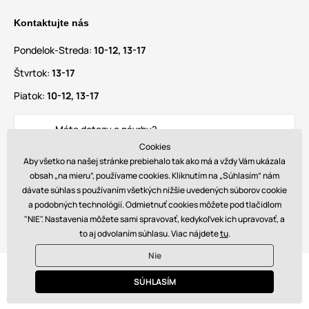
Kontaktujte nás
Pondelok-Streda:
10-12, 13-17
Štvrtok:
13-17
Piatok:
10-12, 13-17
Máte dotazy a návrhy?
info@glamadise.sk
Cookies
Aby všetko na našej stránke prebiehalo tak ako má a vždy Vám ukázala
obsah „na mieru”, používame cookies. Kliknutím na „Súhlasím“ nám
Nájdete nás tiež na
dávate súhlas s používaním všetkých nižšie uvedených súborov cookie
a podobných technológií. Odmietnuť cookies môžete pod tlačidlom
"NIE". Nastavenia môžete sami spravovať, kedykoľvek ich upravovať, a
to aj odvolaním súhlasu. Viac nájdete
tu
.
Nie
© 2026 www.glamadise.sk. Technicky zaisťuje
Simplia s.r.o.
SÚHLASÍM
€ - SK