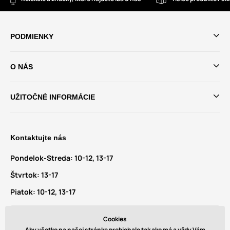
PODMIENKY
O NÁS
UŽITOČNÉ INFORMÁCIE
Kontaktujte nás
Pondelok-Streda:
10-12, 13-17
Štvrtok:
13-17
Piatok:
10-12, 13-17
Máte dotazy a návrhy?
Cookies
info@glamadise.sk
Aby všetko na našej stránke prebiehalo tak ako má a vždy Vám