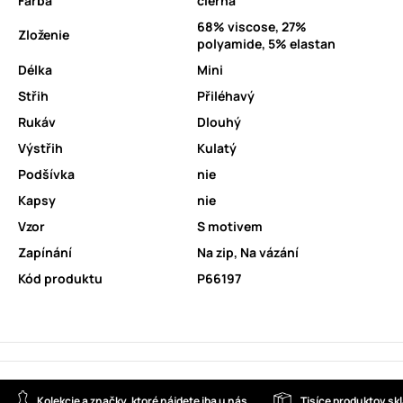
Farba
čierna
68% viscose, 27%
Zloženie
polyamide, 5% elastan
Délka
Mini
Střih
Přiléhavý
Rukáv
Dlouhý
Výstřih
Kulatý
Podšívka
nie
Kapsy
nie
Vzor
S motivem
Zapínání
Na zip
,
Na vázání
Kód produktu
P66197
Kolekcie a značky, ktoré nájdete iba u nás
Tisíce produktov s