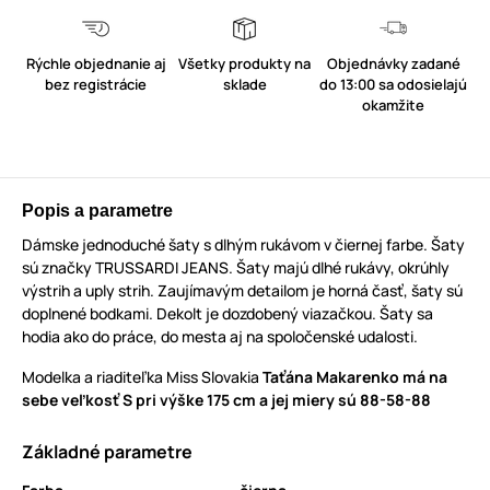
Rýchle objednanie aj
Všetky produkty na
Objednávky zadané
bez registrácie
sklade
do 13:00 sa odosielajú
okamžite
Popis a parametre
Dámske jednoduché šaty s dlhým rukávom v čiernej farbe. Šaty
sú značky TRUSSARDI JEANS. Šaty majú dlhé rukávy, okrúhly
výstrih a uply strih. Zaujímavým detailom je horná časť, šaty sú
doplnené bodkami. Dekolt je dozdobený viazačkou. Šaty sa
hodia ako do práce, do mesta aj na spoločenské udalosti.
Modelka a riaditeľka Miss Slovakia
Taťána Makarenko
má na
sebe veľkosť S pri výške 175 cm a jej miery sú 88-58-88
Základné parametre