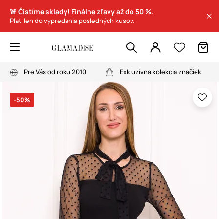
🚨 Čistíme sklady! Finálne zľavy až do 50 %.
Platí len do vypredania posledných kusov.
Pre Vás od roku 2010
Exkluzívna kolekcia značiek
-50%