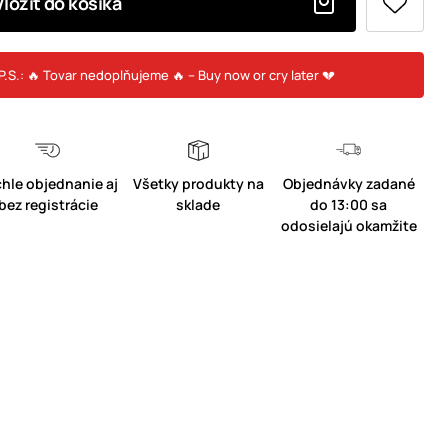
Vložiť do košíka
P.S.: 🔥 Tovar nedoplňujeme 🔥 – Buy now or cry later 💔
hle objednanie aj
Všetky produkty na
Objednávky zadané
bez registrácie
sklade
do 13:00 sa
odosielajú okamžite