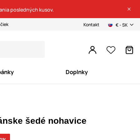
dania posledných kusov.
ačiek
Kontakt
€ - SK
pánky
Doplnky
ánske šedé nohavice
70%