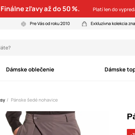
 Finálne zľavy až do 50 %.
Platí len do vypre
Pre Vás od roku 2010
Exkluzívna kolekcia zn
Dámske oblečenie
Dámske to
asy
Pánske šedé nohavice
P
-