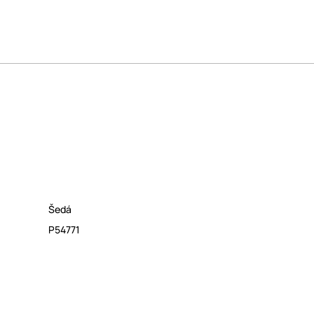
Šedá
P54771