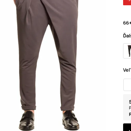
66 
Ďal
Veľ
P
p