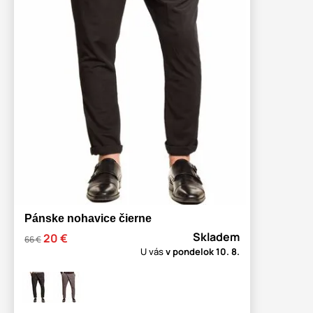
Pánske nohavice čierne
Skladem
20 €
66 €
U vás
v pondelok
10. 8.