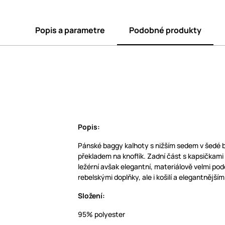
Popis a parametre
Podobné produkty
Popis:
Pánské baggy kalhoty s nižším sedem v šedé ba
překladem na knoflík. Zadní část s kapsičkami 
ležérní avšak elegantní, materiálově velmi po
rebelskými doplňky, ale i košilí a elegantnějším
Složení:
95% polyester