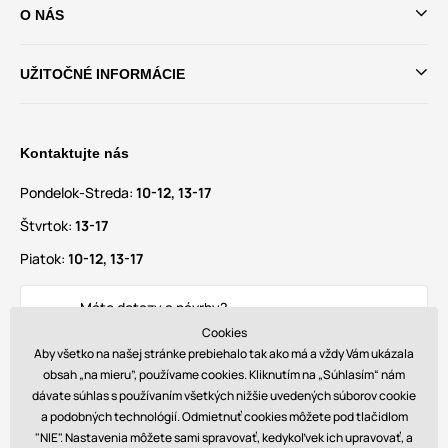
O NÁS
UŽITOČNÉ INFORMÁCIE
Kontaktujte nás
Pondelok-Streda:
10-12, 13-17
Štvrtok:
13-17
Piatok:
10-12, 13-17
Máte dotazy a návrhy?
info@glamadise.sk
Cookies
Aby všetko na našej stránke prebiehalo tak ako má a vždy Vám ukázala
obsah „na mieru”, používame cookies. Kliknutím na „Súhlasím“ nám
Nájdete nás tiež na
dávate súhlas s používaním všetkých nižšie uvedených súborov cookie
a podobných technológií. Odmietnuť cookies môžete pod tlačidlom
"NIE". Nastavenia môžete sami spravovať, kedykoľvek ich upravovať, a