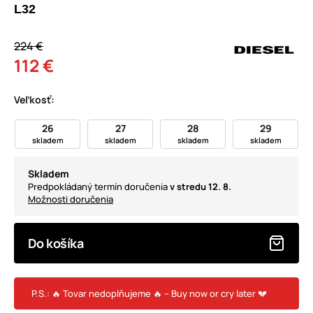
L32
224 €
112 €
Veľkosť:
26
27
28
29
skladem
skladem
skladem
skladem
Skladem
Predpokládaný termín doručenia
v stredu 12. 8.
Možnosti doručenia
Do košíka
P.S.: 🔥 Tovar nedoplňujeme 🔥 – Buy now or cry later 💔