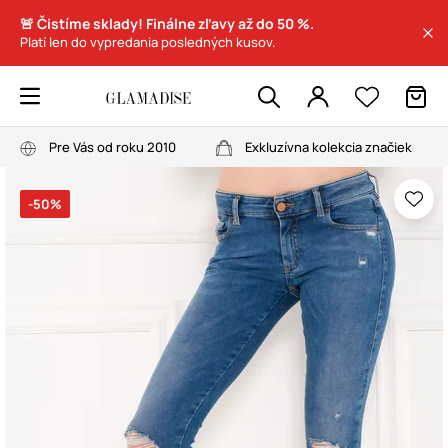
🚨 Čistíme sklady! Finálne zľavy až do 50 %.
Platí len do vypredania posledných kusov.
Pre Vás od roku 2010
Exkluzívna kolekcia značiek
-50%