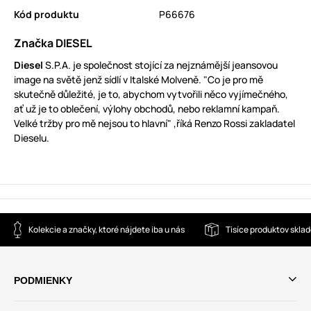
Kód produktu
P66676
Značka DIESEL
Diesel
S.P.A. je společnost stojící za nejznámější jeansovou
image na světě jenž sídlí v Italské Molveně. "Co je pro mě
skutečně důležité, je to, abychom vytvořili něco vyjímečného,
ať už je to oblečení, výlohy obchodů, nebo reklamní kampaň.
Velké tržby pro mě nejsou to hlavní" ,říká Renzo Rossi zakladatel
Dieselu.
Kolekcie a značky, ktoré nájdete iba u nás
Tisíce produktov skla
PODMIENKY