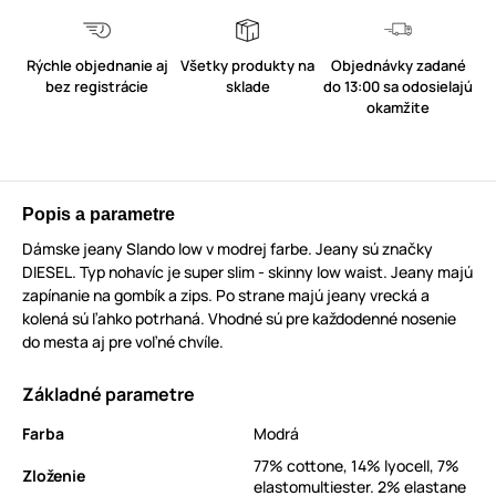
Rýchle objednanie aj
Všetky produkty na
Objednávky zadané
bez registrácie
sklade
do 13:00 sa odosielajú
okamžite
Popis a parametre
Dámske jeany Slando low v modrej farbe. Jeany sú značky
DIESEL. Typ nohavíc je super slim - skinny low waist. Jeany majú
zapínanie na gombík a zips. Po strane majú jeany vrecká a
kolená sú ľahko potrhaná. Vhodné sú pre každodenné nosenie
do mesta aj pre voľné chvíle.
Základné parametre
Farba
Modrá
77% cottone, 14% lyocell, 7%
Zloženie
elastomultiester. 2% elastane