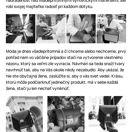
nadradenosť nad všadeprítomnými syntetickými materiálmi, ale
robí svojej majiteľke radosť pri každom dotyku.
Móda je dnes všadeprítomná a či chceme alebo nechceme, prvý
pohľad nám vo väčšine prípadov stačí na vytvorenie vlastného
názoru, ktorý sa veľmi zle vyvracia. Návrhári sa teda snaží tvary
navrhnúť tak, aby na Vás okolie nikdy nezabudlo. Aby ukázal, že
nie ste obyčajná žena, zaslúžite si, aby o vás svet vedel. Krásu,
ktorú môže podčiarknuť jedinečný produkt, má v sebe každá
žena, stačí ju len nechať vyniknúť.