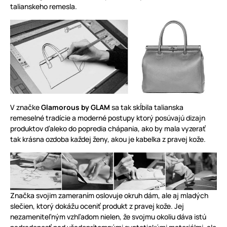
talianskeho remesla.
V značke
Glamorous by GLAM
sa tak skĺbila talianska
remeselné tradície a moderné postupy ktorý posúvajú dizajn
produktov ďaleko do popredia chápania, ako by mala vyzerať
tak krásna ozdoba každej ženy, akou je kabelka z pravej kože.
Značka svojim zameraním oslovuje okruh dám, ale aj mladých
slečien, ktorý dokážu oceniť produkt z pravej kože. Jej
nezameniteľným vzhľadom nielen, že svojmu okoliu dáva istú