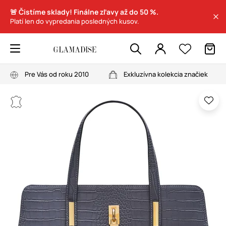
🚨 Čistíme sklady! Finálne zľavy až do 50 %.
Platí len do vypredania posledných kusov.
Pre Vás od roku 2010
Exkluzívna kolekcia značiek