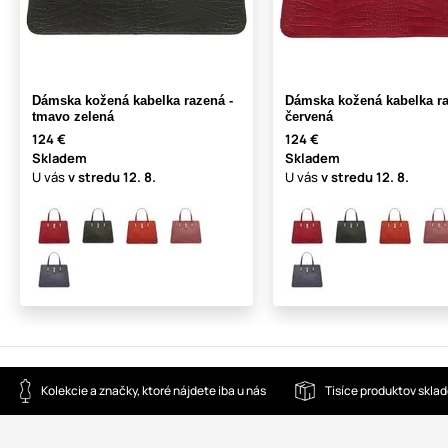
Dámska kožená kabelka razená -
Dámska kožená kabelka ra
tmavo zelená
červená
124 €
124 €
Skladem
Skladem
U vás
v stredu
12. 8.
U vás
v stredu
12. 8.
Kolekcie a značky, ktoré nájdete iba u nás
Tisíce produktov skla