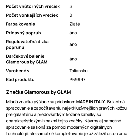
Počet vnútorných vreciek
3
Počet vonkajších vreciek
0
Farba kovanie
Zlaté
Prídavný popruh
áno
Regulovateľná dlzka
áno
popruhu
Darčekové balenie
áno
Glamorous by GLAM
Vyrobené v
Taliansku
Kód produktu
P69997
Značka Glamorous by GLAM
Mladá značka pýšiace sa prídavkom
MADE IN ITALY
. Brilantná
spracovanie a započítavaniu najexkluzívnejších pravých kožou
pre galantériu a predovšetkým kožené kabelky sú
charakteristickými znakmi tejto značky. Návrhy aj samotné
spracovanie sa koná za pomoci moderných digitálnych
technológií, ale samotné kompletovanie je už záležitosťou umu