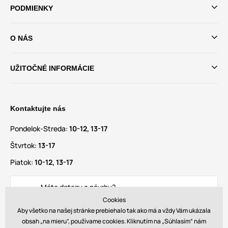
PODMIENKY
O NÁS
UŽITOČNÉ INFORMÁCIE
Kontaktujte nás
Pondelok-Streda:
10-12, 13-17
Štvrtok:
13-17
Piatok:
10-12, 13-17
Máte dotazy a návrhy?
info@glamadise.sk
Cookies
Aby všetko na našej stránke prebiehalo tak ako má a vždy Vám ukázala
obsah „na mieru”, používame cookies. Kliknutím na „Súhlasím“ nám
Nájdete nás tiež na